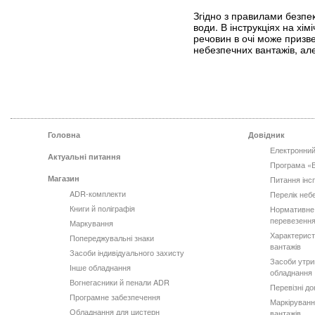
Згідно з правилами безпек
води. В інструкціях на хі
речовин в очі може призв
небезпечних вантажів, ал
Головна
Довідник
Електронний
Актуальні питання
Програма «
Магазин
Питання інс
ADR-комплекти
Перелік неб
Книги й поліграфія
Нормативне
перевезення
Маркування
Характерист
Попереджувальні знаки
вантажів
Засоби індивідуального захисту
Засоби утри
Інше обладнання
обладнання
Вогнегасники й пенали ADR
Перевізні д
Програмне забезпечення
Маркіруванн
Обладнання для цистерн
вантажів