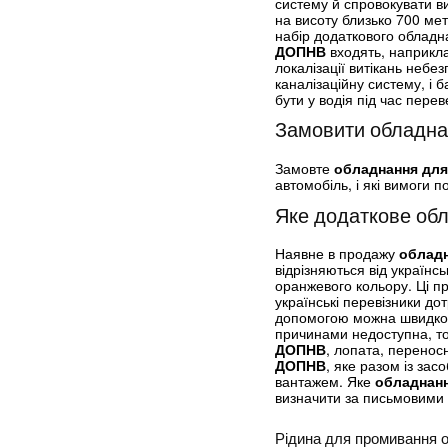
систему й спровокувати ви
на висоту близько 700 мет
набір додаткового обладна
ДОПНВ
входять, наприкл
локалізації витікань небе
каналізаційну систему, і б
бути у водія під час пере
Замовити обладн
Замовте
обладнання дл
автомобіль, і які вимоги 
Яке додаткове обл
Наявне в продажу
облад
відрізняються від українсь
оранжевого кольору. Ці п
українські перевізники до
допомогою можна швидко з
причинами недоступна, то
ДОПНВ
, лопата, перенос
ДОПНВ
, яке разом із за
вантажем. Яке
обладнан
визначити за письмовими 
Рідина для промивання о