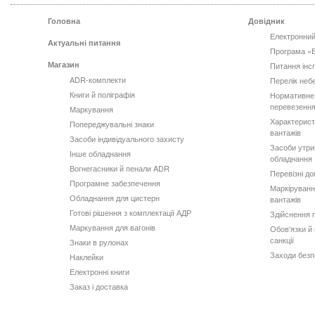
Головна
Довідник
Електронний
Актуальні питання
Програма «
Магазин
Питання інс
ADR-комплекти
Перелік неб
Книги й поліграфія
Нормативне
перевезення
Маркування
Характерист
Попереджувальні знаки
вантажів
Засоби індивідуального захисту
Засоби утри
Інше обладнання
обладнання
Вогнегасники й пенали ADR
Перевізні д
Програмне забезпечення
Маркіруванн
Обладнання для цистерн
вантажів
Готові рішення з комплектації АДР
Здійснення 
Маркування для вагонів
Обов'язки й 
санкції
Знаки в рулонах
Заходи безп
Наклейки
Електронні книги
Заказ і доставка