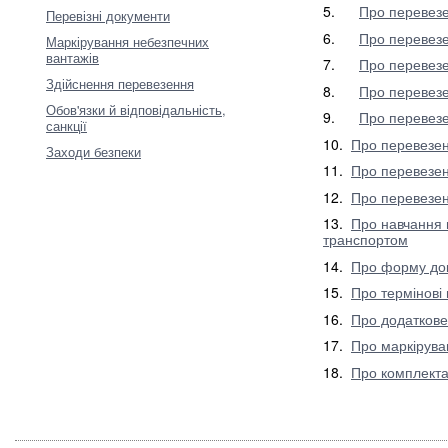
5.
Про перевезе
Перевізні документи
6.
Про перевезе
Маркірування небезпечних
вантажів
7.
Про перевезе
Здійснення перевезення
8.
Про перевезе
Обов'язки й відповідальність,
9.
Про перевезе
санкції
10.
Про перевезе
Заходи безпеки
11.
Про перевезен
12.
Про перевезен
13.
Про навчання 
транспортом
14.
Про форму до
15.
Про термінові
16.
Про додаткове
17.
Про маркірува
18.
Про комплекта