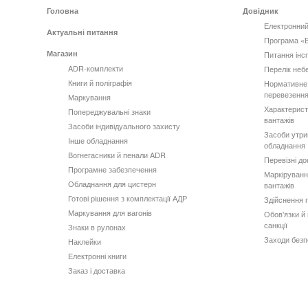
Головна
Довідник
Електронний
Актуальні питання
Програма «
Магазин
Питання інс
ADR-комплекти
Перелік неб
Книги й поліграфія
Нормативне
перевезення
Маркування
Характерист
Попереджувальні знаки
вантажів
Засоби індивідуального захисту
Засоби утри
Інше обладнання
обладнання
Вогнегасники й пенали ADR
Перевізні д
Програмне забезпечення
Маркіруванн
Обладнання для цистерн
вантажів
Готові рішення з комплектації АДР
Здійснення 
Маркування для вагонів
Обов'язки й 
санкції
Знаки в рулонах
Заходи безп
Наклейки
Електронні книги
Заказ і доставка