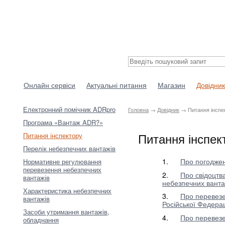
Онлайн сервіси
Актуальні питання
Магазин
Довідник
Електронний помічник ADRpro
Головна
→
Довідник
→ Питання інспе
Програма «Вантаж ADR?»
Питання інспек
Питання інспектору
Перелік небезпечних вантажів
1.
Про погоджен
Нормативне регулювання
перевезення небезпечних
2.
Про свідоцтв
вантажів
небезпечних ванта
Характеристика небезпечних
3.
Про перевезе
вантажів
Російської Федерац
Засоби утримання вантажів,
4.
Про перевезе
обладнання