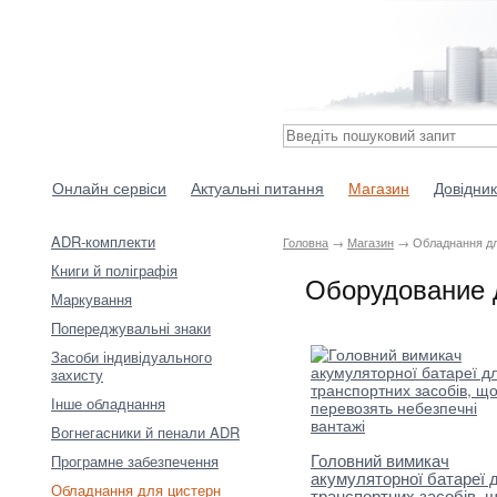
Онлайн сервіси
Актуальні питання
Магазин
Довідник
ADR-комплекти
Головна
→
Магазин
→ Обладнання дл
Книги й поліграфія
Оборудование 
Маркування
Попереджувальні знаки
Засоби індивідуального
захисту
Інше обладнання
Вогнегасники й пенали ADR
Головний вимикач
Програмне забезпечення
акумуляторної батареї 
Обладнання для цистерн
транспортних засобів, 