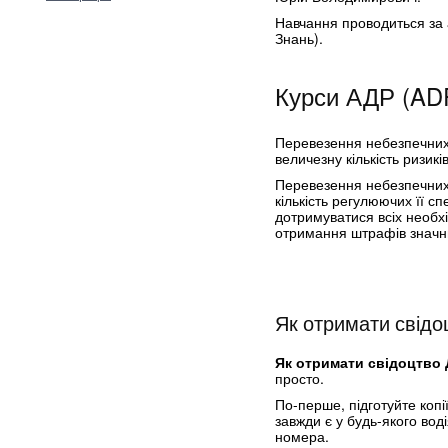
Навчання проводиться за а
Знань).
Курси АДР (ADR
Перевезення небезпечних в
величезну кількість ризикі
Перевезення небезпечних 
кількість регулюючих її сп
дотримуватися всіх необх
отримання штрафів значни
Як отримати свід
Як отримати свідоцтво
просто.
По-перше, підготуйте копі
завжди є у будь-якого воді
номера.