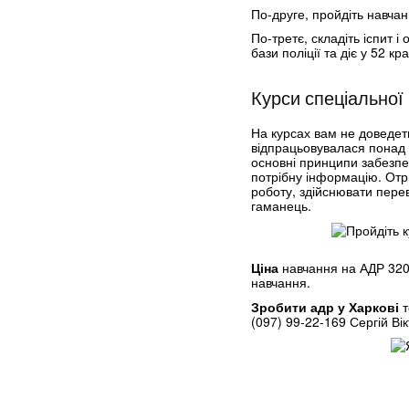
По-друге, пройдіть навчан
По-третє, складіть іспит 
бази поліції та діє у 52 кр
Курси спеціальної
На курсах вам не доведет
відпрацьовувалася понад 4
основні принципи забезпе
потрібну інформацію. Отр
роботу, здійснювати пере
гаманець.
Ціна
навчання на АДР 320
навчання.
Зробити адр у Харкові
т
(097) 99-22-169 Сергій Ві