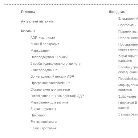
Головна
Довідник
Електронний
Актуальні питання
Програма «
Магазин
Питання інс
ADR-комплекти
Перелік неб
Книги й поліграфія
Нормативне
перевезення
Маркування
Характерист
Попереджувальні знаки
вантажів
Засоби індивідуального захисту
Засоби утри
Інше обладнання
обладнання
Вогнегасники й пенали ADR
Перевізні д
Програмне забезпечення
Маркіруванн
Обладнання для цистерн
вантажів
Готові рішення з комплектації АДР
Здійснення 
Маркування для вагонів
Обов'язки й 
санкції
Знаки в рулонах
Заходи безп
Наклейки
Електронні книги
Заказ і доставка