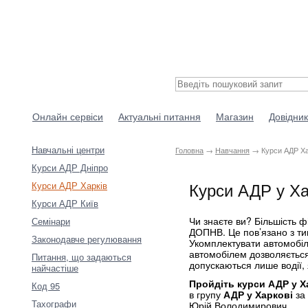
Онлайн сервіси
Актуальні питання
Магазин
Довідник
Навчальні центри
Головна
→
Навчання
→ Курси АДР Ха
Курси АДР Дніпро
Курси АДР у Ха
Курси АДР Харків
Курси АДР Київ
Чи знаєте ви? Більшість ф
Семінари
ДОПНВ. Це пов’язано з ти
Законодавче регулювання
Укомплектувати автомобіл
автомобілем дозволяється
Питання, що задаються
допускаються лише водії,
найчастіше
Пройдіть курси АДР у Х
Код 95
в групу
АДР у Харкові
за 
Тахографи
Юрій Володимирович.