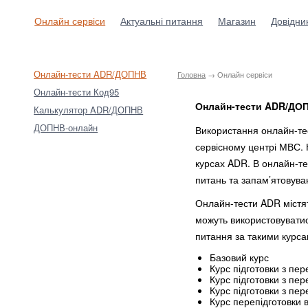
Онлайн сервіси
Актуальні питання
Магазин
Довідни
Онлайн-тести ADR/ДОПНВ
Головна
→ Онлайн сервіси
Онлайн-тести Код95
Онлайн-тести ADR/ДО
Калькулятор ADR/ДОПНВ
ДОПНВ-онлайн
Використання онлайн-тес
сервісному центрі МВС. 
курсах ADR. В онлайн-те
питань та запам’ятовува
Онлайн-тести ADR містят
можуть використовуватис
питання за такими курса
Базовий курс
Курс підготовки з пе
Курс підготовки з пе
Курс підготовки з пер
Курс перепідготовки в