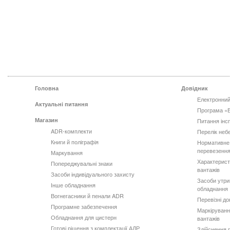
Головна
Довідник
Електронний
Актуальні питання
Програма «
Магазин
Питання інс
ADR-комплекти
Перелік неб
Книги й поліграфія
Нормативне
перевезення
Маркування
Характерист
Попереджувальні знаки
вантажів
Засоби індивідуального захисту
Засоби утри
Інше обладнання
обладнання
Вогнегасники й пенали ADR
Перевізні д
Програмне забезпечення
Маркіруванн
Обладнання для цистерн
вантажів
Готові рішення з комплектації АДР
Здійснення 