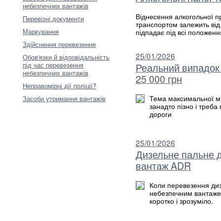
небезпечних вантажів
Віднесення алкогольної пр
Перевізні документи
транспортом залежить від 
Маркування
підпадає під всі положен
Здійснення перевезення
25/01/2026
Обов'язки й відповідальність
під час перевезення
Реальний випадок 
небезпечних вантажів
25 000 грн
Неправомірні дії поліції?
Тема максимальної міс
Засоби утримання вантажів
занадто пізно і треб
дороги
25/01/2026
Дизельне пальне д
вантаж ADR
Коли перевезення диз
небезпечним вантажем?
коротко і зрозуміло.