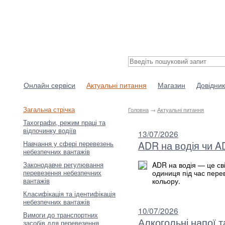
Онлайн сервіси
Актуальні питання
Магазин
Довідник
Загальна стрічка
Головна
→
Актуальні питання
Тахографи, режим праці та
відпочинку водіїв
13/07/2026
ADR на водія чи A
Навчання у сфері перевезень
небезпечних вантажів
Законодавче регулювання
ADR на водія — це св
перевезення небезпечних
одиниця під час пере
вантажів
кольору.
Класифікація та ідентифікація
небезпечних вантажів
10/07/2026
Вимоги до транспортних
Алкогольні напої т
засобів для перевезення