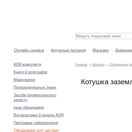
Онлайн сервіси
Актуальні питання
Магазин
Довідник
ADR-комплекти
Головна
→
Магазин
→
Обладнання дл
Книги й поліграфія
Котушка заземл
Маркування
Попереджувальні знаки
Засоби індивідуального
захисту
Інше обладнання
Вогнегасники й пенали ADR
Програмне забезпечення
Обладнання для цистерн