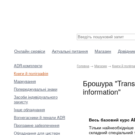
Онлайн сервіси
Актуальні питання
Магазин
Довідник
ADR-комплекти
Головна
→
Магазин
→
Книги й полігр
Книги й поліграфія
Брошура "Transp
Маркування
Попереджувальні знаки
information"
Засоби індивідуального
захисту
Інше обладнання
Вогнегасники й пенали ADR
Весь базовий курс AD
Програмне забезпечення
Тільки найнеобхідніше 
складний спеціальний те
Обладнання для цистерн