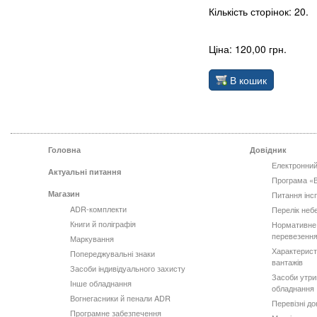
Кількість сторінок: 20.
Ціна: 120,00 грн.
В кошик
Головна
Довідник
Електронний
Актуальні питання
Програма «
Магазин
Питання інс
ADR-комплекти
Перелік неб
Книги й поліграфія
Нормативне
перевезення
Маркування
Характерист
Попереджувальні знаки
вантажів
Засоби індивідуального захисту
Засоби утри
Інше обладнання
обладнання
Вогнегасники й пенали ADR
Перевізні д
Програмне забезпечення