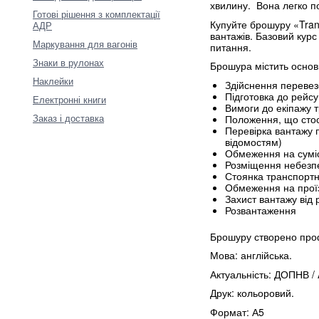
хвилину. Вона легко по
Готові рішення з комплектації
Купуйте брошуру «Trans
АДР
вантажів. Базовий курс
Маркування для вагонів
питання.
Знаки в рулонах
Брошура містить основн
Наклейки
Здійснення переве
Підготовка до рей
Електронні книги
Вимоги до екіпажу
Заказ і доставка
Положення, що сто
Перевірка вантажу 
відомостям)
Обмеження на суміс
Розміщення небезпеч
Стоянка транспорт
Обмеження на прої
Захист вантажу від 
Розвантаження
Брошуру створено проф
Мова: англійська.
Актуальність: ДОПНВ /
Друк: кольоровий.
Формат: А5