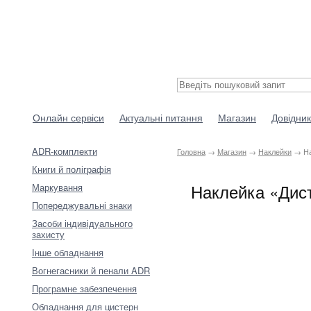
Онлайн сервіси
Актуальні питання
Магазин
Довідник
ADR-комплекти
Головна
→
Магазин
→
Наклейки
→ Нак
Книги й поліграфія
Наклейка «Дист
Маркування
Попереджувальні знаки
Засоби індивідуального
захисту
Інше обладнання
Вогнегасники й пенали ADR
Програмне забезпечення
Обладнання для цистерн