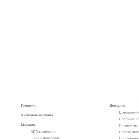
Головна
Довідник
Електронний
Актуальні питання
Програма «
Магазин
Питання інс
ADR-комплекти
Перелік неб
Книги й поліграфія
Нормативне