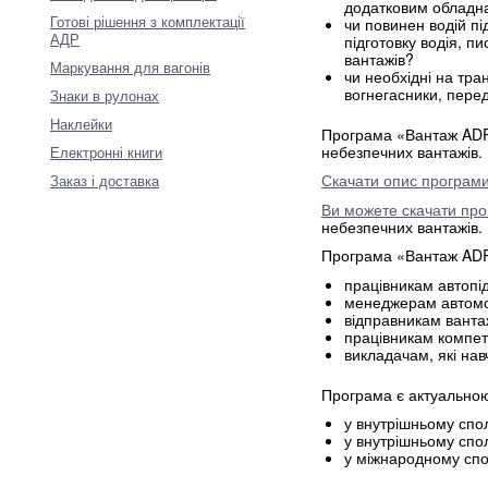
додатковим обладн
Готові рішення з комплектації
чи повинен водій пі
АДР
підготовку водія, п
вантажів?
Маркування для вагонів
чи необхідні на тра
вогнегасники, пере
Знаки в рулонах
Наклейки
Програма «Вантаж ADR?
небезпечних вантажів.
Електронні книги
Скачати опис програм
Заказ і доставка
Ви можете скачати пр
небезпечних вантажів. 
Програма «Вантаж ADR
працівникам автопі
менеджерам автомоб
відправникам ванта
працівникам компет
викладачам, які на
Програма є актуальною
у внутрішньому спол
у внутрішньому спол
у міжнародному сп