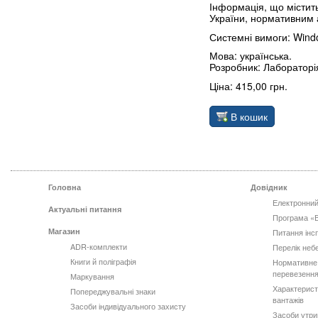
Інформація, що містит
України, нормативним а
Системні вимоги: Wind
Мова: українська.
Розробник: Лабораторі
Ціна: 415,00 грн.
В кошик
Головна
Довідник
Електронний
Актуальні питання
Програма «
Магазин
Питання інс
ADR-комплекти
Перелік неб
Книги й поліграфія
Нормативне
перевезення
Маркування
Характерист
Попереджувальні знаки
вантажів
Засоби індивідуального захисту
Засоби утри