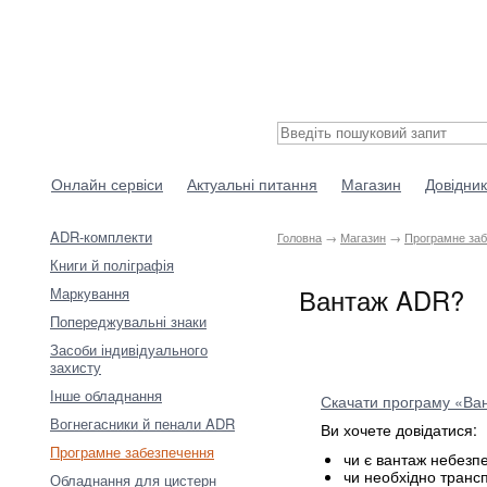
Онлайн сервіси
Актуальні питання
Магазин
Довідник
ADR-комплекти
Головна
→
Магазин
→
Програмне за
Книги й поліграфія
Вантаж ADR?
Маркування
Попереджувальні знаки
Засоби індивідуального
захисту
Інше обладнання
Скачати програму «Ва
Вогнегасники й пенали ADR
Ви хочете довідатися:
Програмне забезпечення
чи є вантаж небез
чи необхідно трансп
Обладнання для цистерн