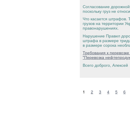
Согласование дорожной 
поскольку груз не относ
Что касается штрафов. 
грузов на территории У
правонарушениях.
Нарушение Правил дорож
штрафа в размере трид
в размере сорока необ
Требования к перевозке
"Перевозка нефтепродук
Всего доброго, Алексей
1
2
3
4
5
6