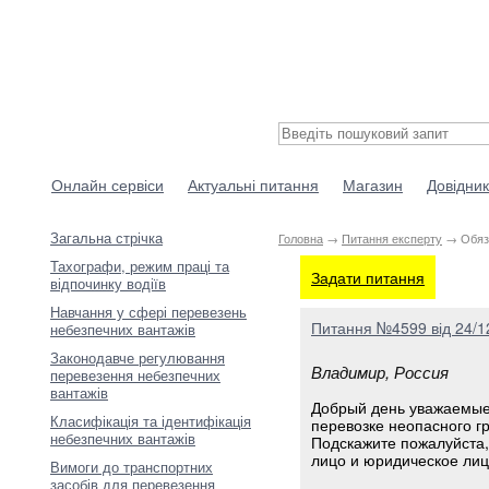
Онлайн сервіси
Актуальні питання
Магазин
Довідник
Загальна стрічка
Головна
→
Питання експерту
→ Обяза
Тахографи, режим праці та
Задати питання
відпочинку водіїв
Навчання у сфері перевезень
Питання №4599 від 24/1
небезпечних вантажів
Законодавче регулювання
Владимир, Россия
перевезення небезпечних
вантажів
Добрый день уважаемые
Класифікація та ідентифікація
перевозке неопасного гр
небезпечних вантажів
Подскажите пожалуйста,
лицо и юридическое лиц
Вимоги до транспортних
засобів для перевезення