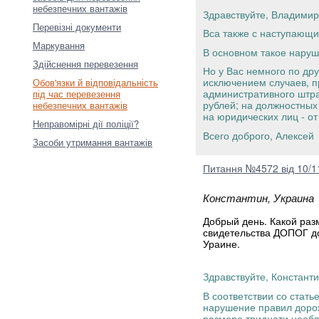
небезпечних вантажів
Здравствуйте, Владими
Перевізні документи
Вса также с наступающ
Маркування
В основном такое нару
Здійснення перевезення
Но у Вас немного по др
исключением случаев, п
Обов'язки й відповідальність
административного штра
під час перевезення
рублей; на должностных 
небезпечних вантажів
на юридических лиц - от
Неправомірні дії поліції?
Всего доброго, Алексей
Засоби утримання вантажів
Питання №4572 від 10/1
Константин, Украина
Добрый день. Какой раз
свидетельства ДОПОГ до
Ураине.
Здравствуйте, Констант
В соответствии со стат
нарушение правил дорож
размере тридцати необл