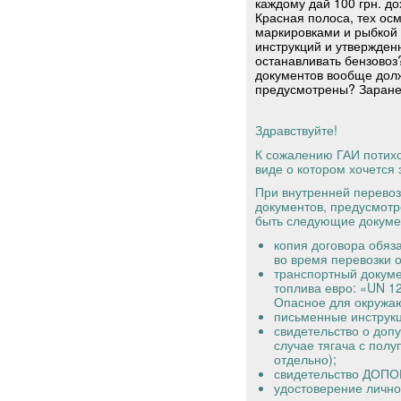
каждому дай 100 грн. до
Красная полоса, тех осм
маркировками и рыбкой 
инструкций и утвержден
останавливать бензовоз
документов вообще долж
предусмотрены? Заранее
Здравствуйте!
К сожалению ГАИ потихон
виде о котором хочется 
При внутренней перевоз
документов, предусмот
быть следующие докуме
копия договора обяз
во время перевозки о
транспортный докуме
топлива евро: «UN 1
Опасное для окружа
письменные инструкц
свидетельство о доп
случае тягача с пол
отдельно);
свидетельство ДОПОГ
удостоверение лично