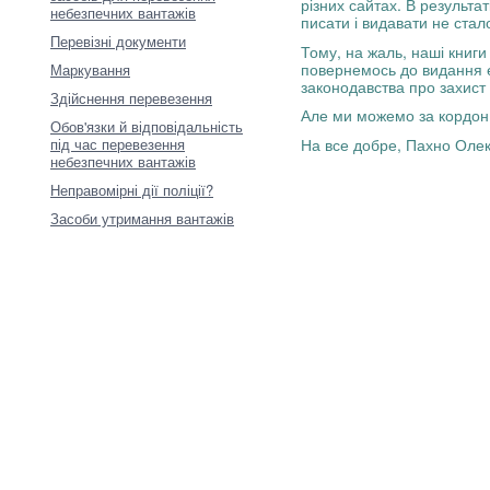
різних сайтах. В результат
небезпечних вантажів
писати і видавати не стал
Перевізні документи
Тому, на жаль, наші книги
повернемось до видання е
Маркування
законодавства про захист 
Здійснення перевезення
Але ми можемо за кордон 
Обов'язки й відповідальність
На все добре, Пахно Олек
під час перевезення
небезпечних вантажів
Неправомірні дії поліції?
Засоби утримання вантажів