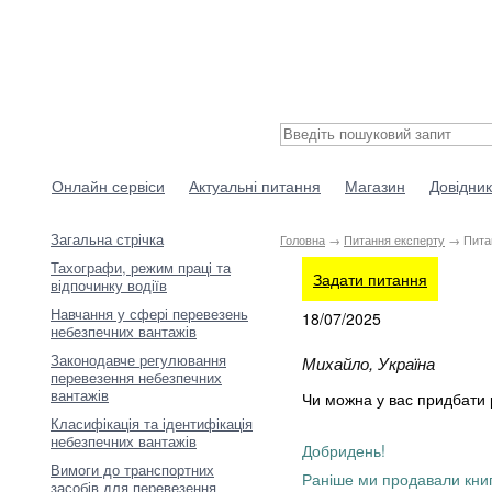
Онлайн сервіси
Актуальні питання
Магазин
Довідник
Загальна стрічка
Головна
→
Питання експерту
→ Пита
Тахографи, режим праці та
Задати питання
відпочинку водіїв
Навчання у сфері перевезень
18/07/2025
небезпечних вантажів
Законодавче регулювання
Михайло, Україна
перевезення небезпечних
вантажів
Чи можна у вас придбати 
Класифікація та ідентифікація
небезпечних вантажів
Добридень!
Вимоги до транспортних
Раніше ми продавали книг
засобів для перевезення