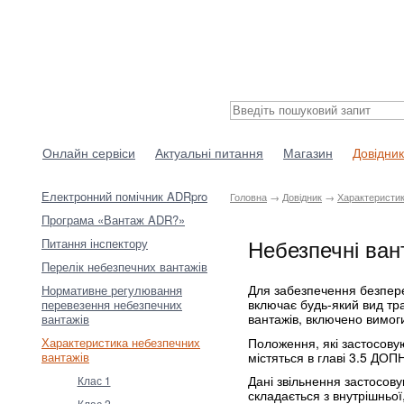
Онлайн сервіси
Актуальні питання
Магазин
Довідник
Електронний помічник ADRpro
Головна
→
Довідник
→
Характеристик
Програма «Вантаж ADR?»
Небезпечні вант
Питання інспектору
Перелік небезпечних вантажів
Для забезпечення безпер
Нормативне регулювання
включає будь-який вид тр
перевезення небезпечних
вантажів, включено вимоги
вантажів
Положення, які застосовую
Характеристика небезпечних
містяться в главі 3.5 ДОП
вантажів
Дані звільнення застосову
Клас 1
складається з внутрішньої
Клас 2