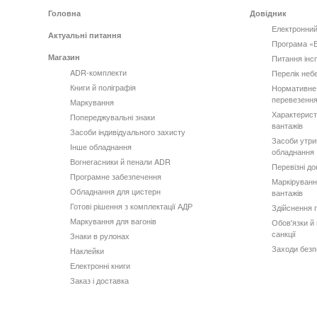
Головна
Довідник
Електронний
Актуальні питання
Програма «
Магазин
Питання інс
ADR-комплекти
Перелік неб
Книги й поліграфія
Нормативне
перевезення
Маркування
Характерист
Попереджувальні знаки
вантажів
Засоби індивідуального захисту
Засоби утри
Інше обладнання
обладнання
Вогнегасники й пенали ADR
Перевізні д
Програмне забезпечення
Маркіруванн
Обладнання для цистерн
вантажів
Готові рішення з комплектації АДР
Здійснення 
Маркування для вагонів
Обов'язки й 
санкції
Знаки в рулонах
Заходи безп
Наклейки
Електронні книги
Заказ і доставка