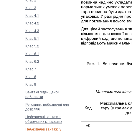
повинна надійно укладати
нормальних умовах перевез
Клас 3
тара повинна бути здатна 
Клас 4.1
упаковки. У разі рідин пр
для поглинання всього вмі
Клас 4.2
Для цілей застосування з
Клас 4.3
кількостях, для кожної по
цифровий код, що починаєт
Клас 5.1
відповідають максимальні 
Клас 5.2
Клас 6.1
Клас 6.2
Рис. 1. Визначення бу
Клас 7
Клас 8
Клас 9
Максимальні кільк
Вантажі підвищеної
небезпеки
Максимальна кіл
Речовини, небезпечні для
Код
тару (у грамах 
довкілля
для
Небезпечні вантажі в
обмежених кількостях
E0
Небезпечні вантажі у