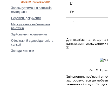
звільнених кількостях
E1
Засоби утримання вантажів,
обладнання
E2
Перевізні документи
…
Маркірування небезпечних
вантажів
Здійснення перевезення
Для вказівки на те, що н
Обов'язки й відповідальність,
вантажами, упакованими в 
санкції
2).
Заходи безпеки
Рис. 2. При
Звільнення, пов'язані з н
застосовуються до небезп
зазначений код «E0» (див. 