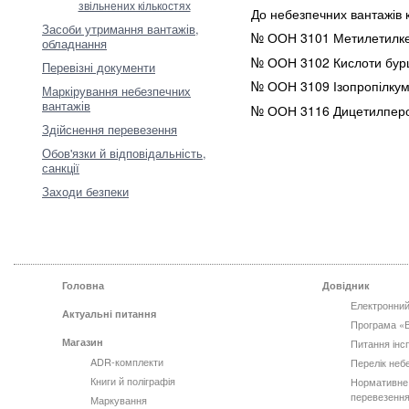
звільнених кількостях
До небезпечних вантажів к
Засоби утримання вантажів,
№ ООН 3101 Метилетилке
обладнання
№ ООН 3102 Кислоти бурш
Перевізні документи
№ ООН 3109 Ізопропілкумі
Маркірування небезпечних
вантажів
№ ООН 3116 Дицетилперо
Здійснення перевезення
Обов'язки й відповідальність,
санкції
Заходи безпеки
Головна
Довідник
Електронний
Актуальні питання
Програма «
Магазин
Питання інс
ADR-комплекти
Перелік неб
Книги й поліграфія
Нормативне
перевезення
Маркування