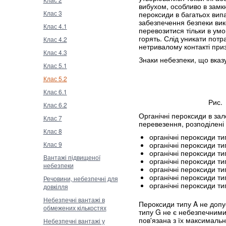
вибухом, особливо в замк
Клас 3
пероксиди в багатьох вип
забезпечення безпеки вико
Клас 4.1
перевозитися тільки в ум
горять. Слід уникати потр
Клас 4.2
нетривалому контакті приз
Клас 4.3
Знаки небезпеки, що вказу
Клас 5.1
Клас 5.2
Клас 6.1
Рис. 
Клас 6.2
Органічні пероксиди в зал
Клас 7
перевезення, розподілені 
Клас 8
органічні пероксиди ти
Клас 9
органічні пероксиди ти
органічні пероксиди ти
Вантажі підвищеної
органічні пероксиди ти
небезпеки
органічні пероксиди ти
органічні пероксиди ти
Речовини, небезпечні для
органічні пероксиди ти
довкілля
Небезпечні вантажі в
Пероксиди типу A не допу
обмежених кількостях
типу G не є небезпечними
пов'язана з їх максималь
Небезпечні вантажі у