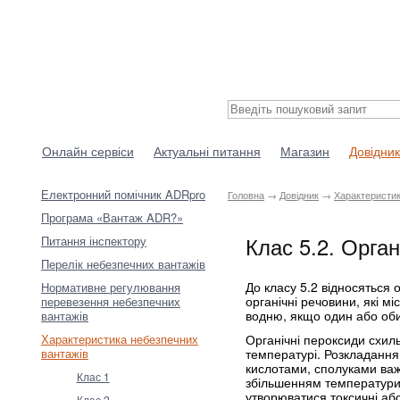
Онлайн сервіси
Актуальні питання
Магазин
Довідник
Електронний помічник ADRpro
Головна
→
Довідник
→
Характеристик
Програма «Вантаж ADR?»
Клас 5.2. Орган
Питання інспектору
Перелік небезпечних вантажів
До класу 5.2 відносяться 
Нормативне регулювання
органічні речовини, які м
перевезення небезпечних
водню, якщо один або об
вантажів
Органічні пероксиди схил
Характеристика небезпечних
температурі. Розкладання
вантажів
кислотами, сполуками важк
Клас 1
збільшенням температури 
утворюватися токсичні або
Клас 2