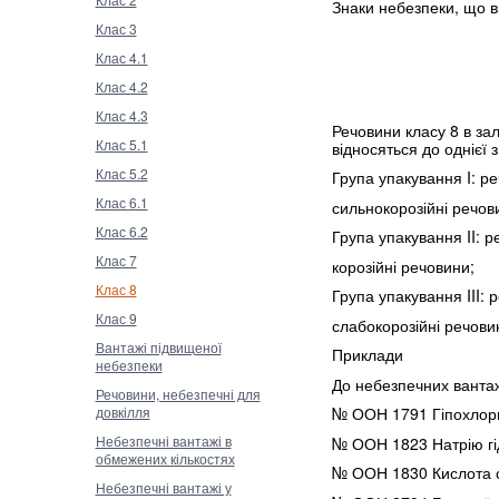
Знаки небезпеки, що вк
Клас 3
Клас 4.1
Клас 4.2
Клас 4.3
Речовини класу 8 в за
Клас 5.1
відносяться до однієї 
Клас 5.2
Група упакування I: р
Клас 6.1
сильнокорозійні речов
Клас 6.2
Група упакування II: 
Клас 7
корозійні речовини;
Клас 8
Група упакування III:
Клас 9
слабокорозійні речови
Вантажі підвищеної
Приклади
небезпеки
До небезпечних вантаж
Речовини, небезпечні для
довкілля
№ ООН 1791 Гіпохлори
Небезпечні вантажі в
№ ООН 1823 Натрію гі
обмежених кількостях
№ ООН 1830 Кислота с
Небезпечні вантажі у