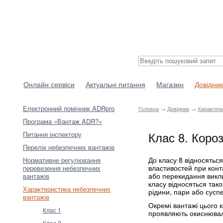
Онлайн сервіси
Актуальні питання
Магазин
Довідник
Електронний помічник ADRpro
Головна
→
Довідник
→
Характери
Програма «Вантаж ADR?»
Клас 8. Короз
Питання інспектору
Перелік небезпечних вантажів
До класу 8 відносяться
Нормативне регулювання
властивостей при конта
перевезення небезпечних
або перекидання викл
вантажів
класу відносяться тако
Характеристика небезпечних
рідини, пари або суспе
вантажів
Окремі вантажі цього 
Клас 1
проявляють окиснюваль
Клас 2