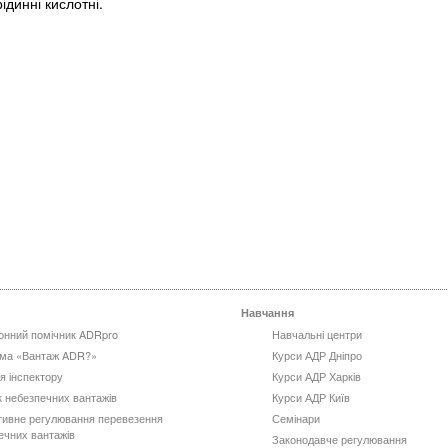
динні кислотні.
Навчання
онний помічник ADRpro
Навчальні центри
ма «Вантаж ADR?»
Курси АДР Дніпро
я інспектору
Курси АДР Харків
к небезпечних вантажів
Курси АДР Київ
ивне регулювання перевезення
Семінари
ечних вантажів
Законодавче регулювання