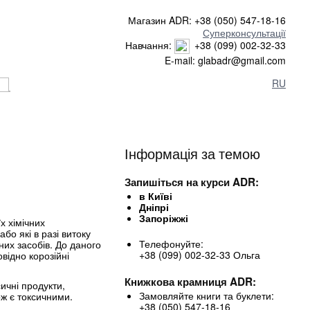
Магазин ADR: +38 (050) 547-18-16
Суперконсультації
Навчання:
+38 (099) 002-32-33
E-mail: glabadr@gmail.com
RU
Інформація за темою
Запишіться на курси ADR:
в Київі
Дніпрі
Запоріжжі
х хімічних
бо які в разі витоку
Телефонуйте:
их засобів. До даного
+38 (099) 002-32-33 Ольга
овідно корозійні
Книжкова крамниця ADR:
ичні продукти,
Замовляйте книги та буклети:
ож є токсичними.
+38 (050) 547-18-16