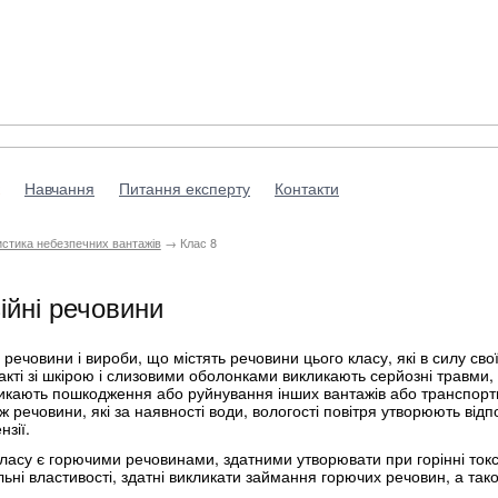
Навчання
Питання експерту
Контакти
стика небезпечних вантажів
→ Клас 8
ійні речовини
 речовини і вироби, що містять речовини цього класу, які в силу свої
кті зі шкірою і слизовими оболонками викликають серйозні травми, а
икають пошкодження або руйнування інших вантажів або транспортн
ж речовини, які за наявності води, вологості повітря утворюють відп
нзії.
класу є горючими речовинами, здатними утворювати при горінні токс
ні властивості, здатні викликати займання горючих речовин, а так