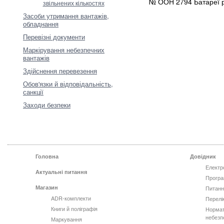
№ ООН 2794 Батареї рі
звільнених кількостях
Засоби утримання вантажів,
обладнання
Перевізні документи
Маркірування небезпечних
вантажів
Здійснення перевезення
Обов'язки й відповідальність,
санкції
Заходи безпеки
Головна
Довідник
Електр
Актуальні питання
Програ
Магазин
Питанн
ADR-комплекти
Перелі
Книги й поліграфія
Нормат
небезп
Маркування