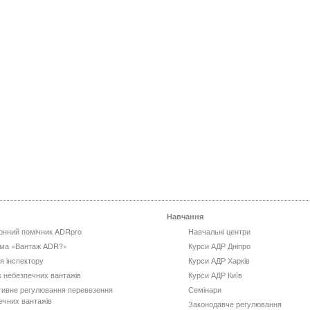
Навчання
онний помічник ADRpro
Навчальні центри
ма «Вантаж ADR?»
Курси АДР Дніпро
я інспектору
Курси АДР Харків
к небезпечних вантажів
Курси АДР Київ
ивне регулювання перевезення
Семінари
ечних вантажів
Законодавче регулювання