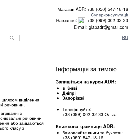
Магазин ADR: +38 (050) 547-18-16
Суперконсультації
Навчання:
+38 (099) 002-32-33
E-mail: glabadr@gmail.com
RU
Інформація за темою
Запишіться на курси ADR:
в Київі
Дніпрі
Запоріжжі
ть шляхом виділення
кі речовини.
Телефонуйте:
агріванні з
+38 (099) 002-32-33 Ольга
киснювальні речовини
рення або займаються
Книжкова крамниця ADR:
ього класу з
Замовляйте книги та буклети:
+38 (050) 547-18-16