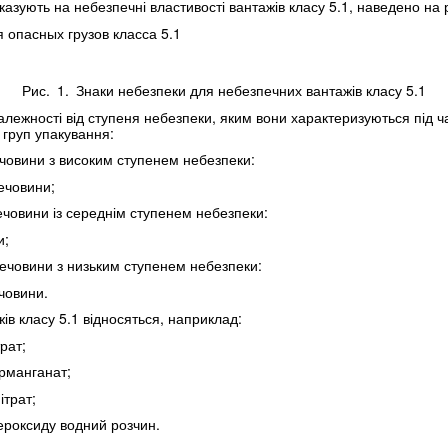
азують на небезпечні властивості вантажів класу 5.1, наведено на р
Рис. 1. Знаки небезпеки для небезпечних вантажів класу 5.1
залежності від ступеня небезпеки, яким вони характеризуються під 
з груп упакування:
ечовини з високим ступенем небезпеки:
ечовини;
речовини із середнім ступенем небезпеки:
и;
 речовини з низьким ступенем небезпеки:
човини.
ів класу 5.1 відносяться, наприклад:
рат;
рманганат;
трат;
роксиду водний розчин.