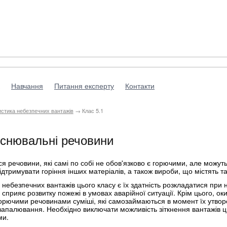
Навчання
Питання експерту
Контакти
стика небезпечних вантажів
→ Клас 5.1
иснювальні речовини
ься речовини, які самі по собі не обов'язково є горючими, але можу
дтримувати горіння інших матеріалів, а також вироби, що містять та
ебезпечних вантажів цього класу є їх здатність розкладатися при н
сприяє розвитку пожежі в умовах аварійної ситуації. Крім цього, о
горючими речовинами суміші, які самозаймаються в момент їх утво
запалювання. Необхідно виключати можливість зіткнення вантажів ц
ми.