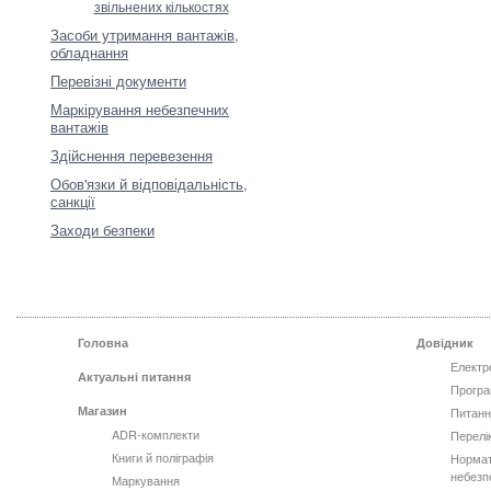
звільнених кількостях
Засоби утримання вантажів,
обладнання
Перевізні документи
Маркірування небезпечних
вантажів
Здійснення перевезення
Обов'язки й відповідальність,
санкції
Заходи безпеки
Головна
Довідник
Електр
Актуальні питання
Програ
Магазин
Питанн
ADR-комплекти
Перелі
Книги й поліграфія
Нормат
небезп
Маркування