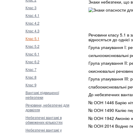
Знаки небезпеки, що вк
Клас 3
Клас 4.1
Клас 4.2
Клас 4.3
Речовини класу 5.1 в 
Клас 5.1
відносяться до однієї 
Клас 5.2
Група упакування I: р
Клас 6.1
сильноокиснювальні р
Клас 6.2
Група упакування II: 
Клас 7
окиснювальні речовин
Клас 8
Група упакування III:
Клас 9
слабоокиснювальні ре
Вантажі підвищеної
До небезпечних вантаж
небезпеки
№ ООН 1446 Барію ніт
Речовини, небезпечні для
довкілля
№ ООН 1490 Калію пе
Небезпечні вантажі в
№ ООН 1942 Амонію ні
обмежених кількостях
№ ООН 2014 Водню пе
Небезпечні вантажі у