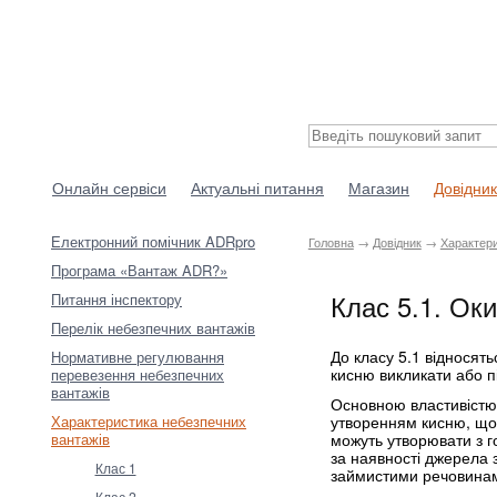
Онлайн сервіси
Актуальні питання
Магазин
Довідник
Електронний помічник ADRpro
Головна
→
Довідник
→
Характери
Програма «Вантаж ADR?»
Клас 5.1. Ок
Питання інспектору
Перелік небезпечних вантажів
До класу 5.1 відносят
Нормативне регулювання
кисню викликати або пі
перевезення небезпечних
вантажів
Основною властивістю н
утворенням кисню, що 
Характеристика небезпечних
можуть утворювати з 
вантажів
за наявності джерела 
Клас 1
займистими речовина
Клас 2