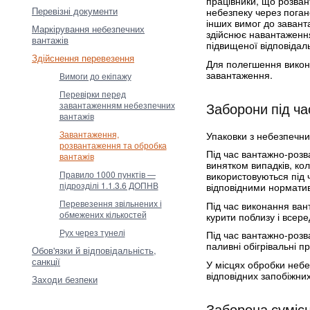
працівники, що розва
Перевізні документи
небезпеку через поган
інших вимог до заван
Маркірування небезпечних
здійснює навантаження
вантажів
підвищеної відповідаль
Здійснення перевезення
Для полегшення викон
завантаження.
Вимоги до екіпажу
Перевірки перед
Заборони під ч
завантаженням небезпечних
вантажів
Завантаження,
Упаковки з небезпечн
розвантаження та обробка
Під час вантажно-розв
вантажів
винятком випадків, ко
Правило 1000 пунктів —
використовуються під 
підрозділі 1.1.3.6 ДОПНВ
відповідними нормати
Перевезення звільнених і
Під час виконання ва
обмежених кількостей
курити поблизу і всере
Рух через тунелі
Під час вантажно-розв
паливні обігрівальні п
Обов'язки й відповідальність,
санкції
У місцях обробки небе
відповідних запобіжних
Заходи безпеки
Заборона суміс