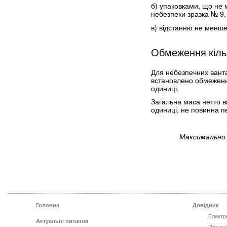
б) упаковками, що не 
небезпеки зразка № 9,
в) відстанню не менше 
Обмеження кіль
Для небезпечних вантаж
встановлено обмеження
одиниці.
Загальна маса нетто ви
одиниці, не повинна п
Максимально 
Головна
Довідник
Електр
Актуальні питання
Програ