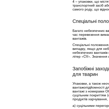
4 – упаковки, що містя
транспортний засіб або
самого роду, що віднос
Спеціальні поло
Багато небезпечних ва
час перевезення вимаг
вантажів.
Спеціальні положення,
випадку, якщо для неб
небезпечних вантажів 
літер «CV». Значення 
Запобіжні заход
для тварин
Упаковки, а також нео
вантажопідйомності дл
вантажі з номерами ООН
суцільним покриттям (н
продуктів харчування,
а) суцільними перегор