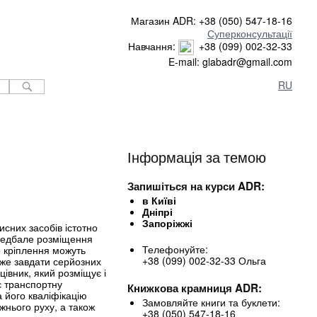
Магазин ADR: +38 (050) 547-18-16
Суперконсультації
Навчання:
+38 (099) 002-32-33
E-mail: glabadr@gmail.com
RU
Інформація за темою
Запишіться на курси ADR:
в Київі
Дніпрі
Запоріжжі
сних засобів істотно
 недбале розміщення
Телефонуйте:
о кріплення можуть
+38 (099) 002-32-33 Ольга
же завдати серйозних
івник, який розміщує і
є транспортну
Книжкова крамниця ADR:
 його кваліфікацію
Замовляйте книги та буклети:
жнього руху, а також
+38 (050) 547-18-16