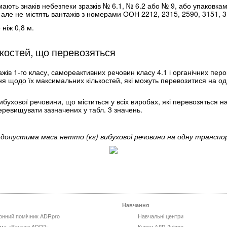
мають знаків небезпеки зразків № 6.1, № 6.2 або № 9, або упаковка
 але не містять вантажів з номерами ООН 2212, 2315, 2590, 3151, 
ніж 0,8 м.
костей, що перевозяться
ів 1-го класу, самореактивних речовин класу 4.1 і органічних перок
 щодо їх максимальних кількостей, які можуть перевозитися на од
бухової речовини, що міститься у всіх виробах, які перевозяться н
еревищувати зазначених у табл. 3 значень.
допустима маса нетто (кг) вибухової речовини на одну трансп
Навчання
онний помічник ADRpro
Навчальні центри
ма «Вантаж ADR?»
Курси АДР Дніпро