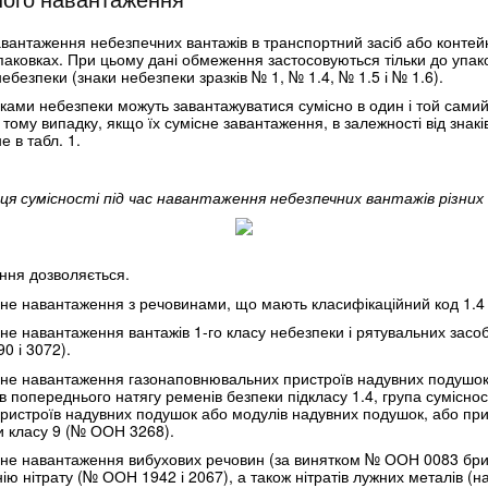
вантаження небезпечних вантажів в транспортний засіб або контей
паковках. При цьому дані обмеження застосовуються тільки до упак
безпеки (знаки небезпеки зразків № 1, № 1.4, № 1.5 і № 1.6).
аками небезпеки можуть завантажуватися сумісно в один і той самий
 тому випадку, якщо їх сумісне завантаження, в залежності від знак
 в табл. 1.
ця сумісності під час навантаження небезпечних вантажів різних 
ння дозволяється.
сне навантаження з речовинами, що мають класифікаційний код 1.4 
не навантаження вантажів 1-го класу небезпеки і рятувальних засоб
0 і 3072).
існе навантаження газонаповнювальних пристроїв надувних подушок
в попереднього натягу ременів безпеки підкласу 1.4, група сумісно
ристроїв надувних подушок або модулів надувних подушок, або при
и класу 9 (№ ООН 3268).
сне навантаження вибухових речовин (за винятком № ООН 0083 бри
нію нітрату (№ ООН 1942 і 2067), а також нітратів лужних металів 