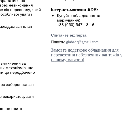
наражатися на
через невиконання
Інтернет-магазин ADR:
 від персоналу, який
особливої уваги і
Купуйте обладнання та
маркування:
+38 (050) 547-18-16
складається план
Спитайте експерта
Пишіть:
glabadr@gmail.com
Замовте додаткове обладнання для
перевезення небезпечних вантажів у
нашому магазині
 вимкнений за
ших механізмів, що
оли це передбачено
оро забороняється
о використовувати
кщо не вжито