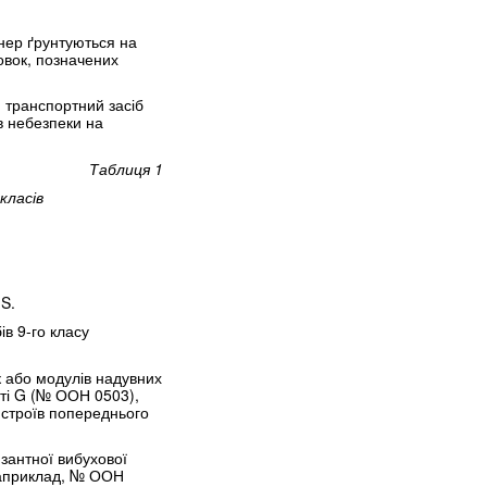
нер ґрунтуються на
овок, позначених
 транспортний засіб
ів небезпеки на
Таблиця 1
класів
S.
ів 9-го класу
 або модулів надувних
сті G (№ ООН 0503),
строїв попереднього
зантної вибухової
(наприклад, № ООН