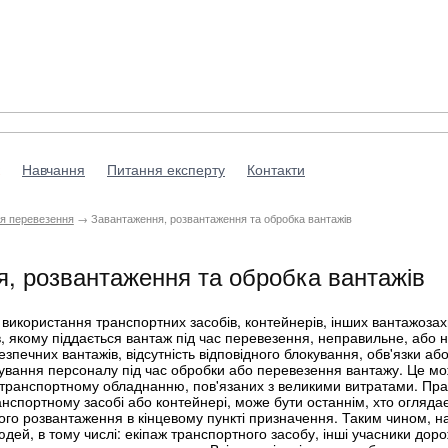
Навчання
Питання експерту
Контакти
я перевезення
→ Завантаження, розвантаження та обробка вантажів
, розвантаження та обробка вантажів
використання транспортних засобів, контейнерів, інших вантажозахи
, якому піддається вантаж під час перевезення, неправильне, або
зпечних вантажів, відсутність відповідного блокування, обв'язки аб
ування персоналу під час обробки або перевезення вантажу. Це мо
транспортному обладнанню, пов'язаних з великими витратами. Прац
анспортному засобі або контейнері, може бути останнім, хто огляда
ого розвантаження в кінцевому пункті призначення. Таким чином, на
дей, в тому числі: екіпаж транспортного засобу, інші учасники доро