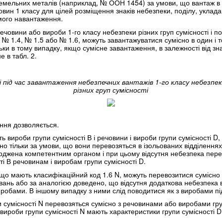
оземельних металів (наприклад, № ООН 1454) за умови, що вантаж в
човин 1 класу для цілей розміщення знаків небезпеки, поділу, уклад
ого навантаження.
ечовини або вироби 1-го класу небезпеки різних груп сумісності і п
, № 1.4, № 1.5 або № 1.6, можуть завантажуватися сумісно в один і 
ьки в тому випадку, якщо сумісне завантаження, в залежності від зн
 в табл. 2.
і під час завантаження небезпечних вантажів 1-го класу небезпе
різних груп сумісності
ння дозволяється.
ть вироби групи сумісності В і речовини і вироби групи сумісності D
но тільки за умови, що вони перевозяться в ізольованих відділеннях
ерджена компетентним органом і при цьому відсутня небезпека перед
ті В речовинам і виробам групи сумісності D.
, що мають класифікаційний код 1.6 N, можуть перевозитися сумісно 
нь або за аналогією доведено, що відсутня додаткова небезпека 
робами. В іншому випадку з ними слід поводитися як з виробами під
 сумісності N перевозяться сумісно з речовинами або виробами груп
 вироби групи сумісності N мають характеристики групи сумісності D