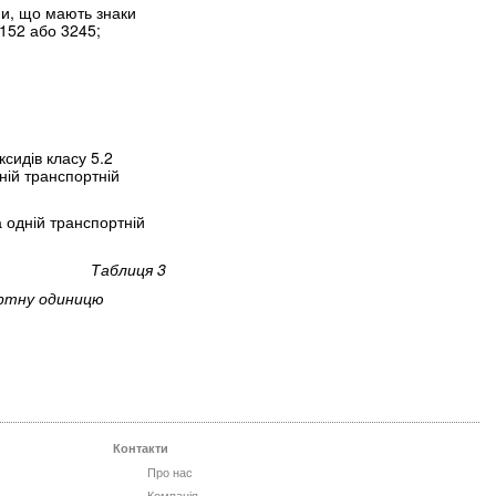
ми, що мають знаки
3152 або 3245;
сидів класу 5.2
ній транспортній
а одній транспортній
Таблиця 3
ортну одиницю
Контакти
Про нас
Компанія