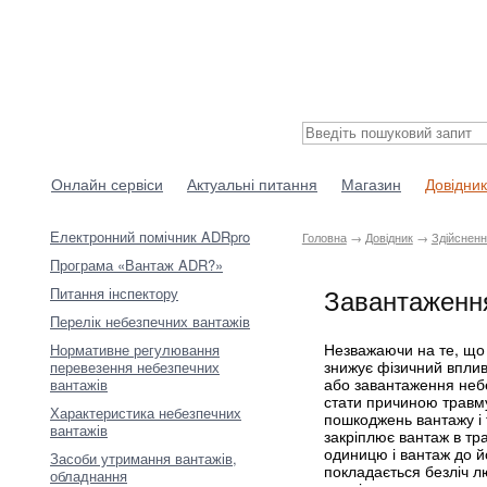
Онлайн сервіси
Актуальні питання
Магазин
Довідник
Електронний помічник ADRpro
Головна
→
Довідник
→
Здійсненн
Програма «Вантаж ADR?»
Завантаження
Питання інспектору
Перелік небезпечних вантажів
Незважаючи на те, що 
Нормативне регулювання
знижує фізичний вплив
перевезення небезпечних
або завантаження небе
вантажів
стати причиною травм
Характеристика небезпечних
пошкоджень вантажу і 
вантажів
закріплює вантаж в тр
одиницю і вантаж до й
Засоби утримання вантажів,
покладається безліч лю
обладнання