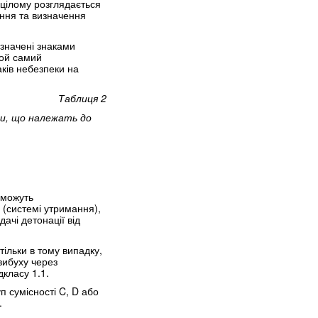
 цілому розглядається
ання та визначення
означені знаками
той самий
аків небезпеки на
Таблиця 2
ки, що належать до
, можуть
 (системі утримання),
ачі детонації від
тільки в тому випадку,
вибуху через
класу 1.1.
 сумісності C, D або
.