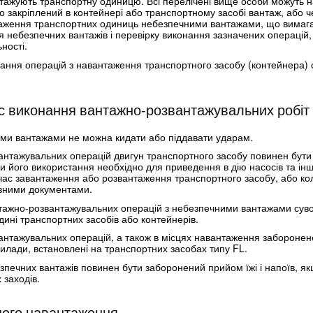
нтажують транспортну одиницю. Всі перелічені вище особи можуть 
о закріплений в контейнері або транспортному засобі вантаж, або 
таження транспортних одиниць небезпечними вантажами, що вимагає
 небезпечних вантажів і перевірку виконання зазначених операцій, 
ності.
ання операцій з навантаження транспортного засобу (контейнера) 
ас виконання вантажно-розвантажувальних робіт
ими вантажами не можна кидати або піддавати ударам.
антажувальних операцій двигун транспортного засобу повинен бути
ли його використання необхідно для приведення в дію насосів та ін
час завантаження або розвантаження транспортного засобу, або к
вними документами.
нтажно-розвантажувальних операцій з небезпечними вантажами сув
дині транспортних засобів або контейнерів.
антажувальних операцій, а також в місцях навантаження заборонен
рилади, встановлені на транспортних засобах типу FL.
зпечних вантажів повинен бути заборонений прийом їжі і напоїв, я
 заходів.
ного навантаження