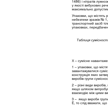
1486) і нітратів лужн
у якості вибухових ре
максимально допустим
Упаковки, що містять р
небезпеки зразків № 1
транспортний засіб тіл
упаковках, передбачене
Таблиця сумісност
Х – сумісне навантаже
1 – упаковки, що містя
завантажуватися суміс
конструкція яких затв
виробів групи суміснос
2 – різні види виробів
якщо шляхом випробува
взаємодію між цими ви
3 – якщо вироби групи
E, то слід вважати, що