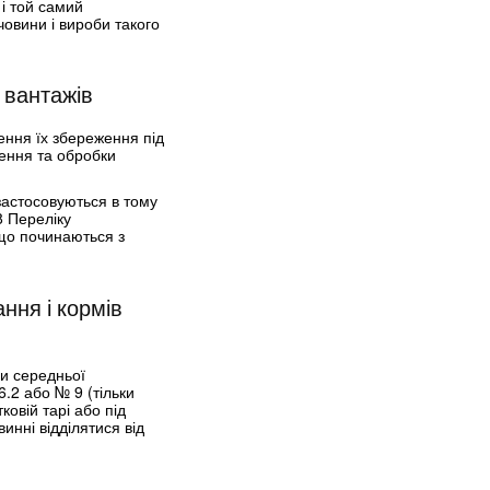
 і той самий
човини і вироби такого
 вантажів
ення їх збереження під
ення та обробки
застосовуються в тому
8 Переліку
що починаються з
ння і кормів
и середньої
.2 або № 9 (тільки
овій тарі або під
инні відділятися від