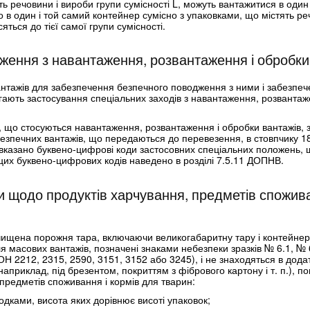
ть речовини і вироби групи сумісності L, можуть вантажитися в один
 в один і той самий контейнер сумісно з упаковками, що містять ре
яться до тієї самої групи сумісності.
ження з навантаження, розвантаження і обробки
нтажів для забезпечення безпечного поводження з ними і забезпеч
ають застосування спеціальних заходів з навантаження, розвантаж
 що стосуються навантаження, розвантаження і обробки вантажів, 
езпечних вантажів, що передаються до перевезення, в стовпчику 1
вказано буквено-цифрові коди застосовних спеціальних положень, 
цих буквено-цифрових кодів наведено в розділі 7.5.11 ДОПНВ.
и щодо продуктів харчування, предметів спожива
чищена порожня тара, включаючи великогабаритну тару і контейнер
я масових вантажів, позначені знаками небезпеки зразків № 6.1, № 6
 2212, 2315, 2590, 3151, 3152 або 3245), і не знаходяться в додатк
априклад, під брезентом, покриттям з фібрового картону і т. п.), пов
 предметів споживання і кормів для тварин:
одками, висота яких дорівнює висоті упаковок;