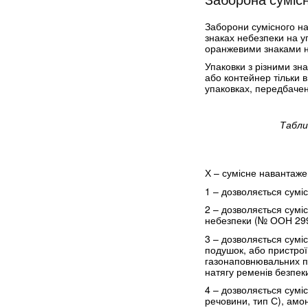
Заборони сумісного на
знаках небезпеки на у
оранжевими знаками не
Упаковки з різними зн
або контейнер тільки в
упаковках, передбачене
Табли
Х – сумісне навантаже
1 – дозволяється сумі
2 – дозволяється суміс
небезпеки (№ ООН 299
3 – дозволяється сум
подушок, або пристрої
газонаповнювальних п
натягу ременів безпек
4 – дозволяється сумі
речовини, тип С), амо