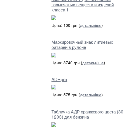
взрывчатых веществ и изделий
класса 1
Цена: 100 грн (
детальніше
)
Маркировочный знак литиевых
батарей в рулоне
Цена: 3740 грн (
детальніше
)
ADRpro
Цена: 575 грн (
детальніше
)
Табличка АДР оранжевого цвета (30
1203) для бензина