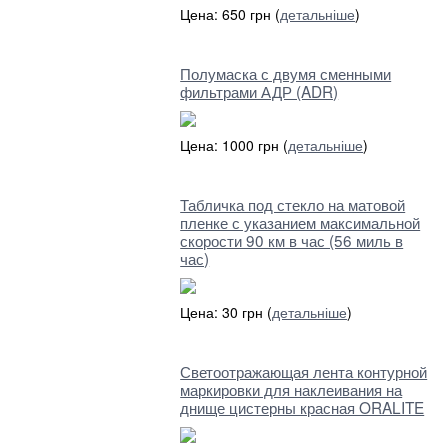
Цена: 650 грн (
детальніше
)
Полумаска с двумя сменными
фильтрами АДР (ADR)
Цена: 1000 грн (
детальніше
)
Табличка под стекло на матовой
пленке с указанием максимальной
скорости 90 км в час (56 миль в
час)
Цена: 30 грн (
детальніше
)
Светоотражающая лента контурной
маркировки для наклеивания на
днище цистерны красная ORALITE