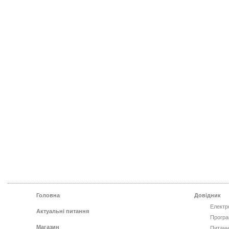
Головна
Довідник
Електр
Актуальні питання
Програ
Магазин
Питанн