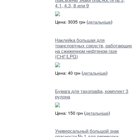
4.1, 4.3, 8 или 9
Цена: 3035 грн (
детальніше
)
Наклейка большая для
транспортных средств, работающих
на сжиженном нефтяном газе
(СНГ/LPG)
Цена: 40 грн (
детальніше
)
Бумага для тахографа, комплект 3
рулона
Цена: 150 грн (
детальніше
)
Универсальный большой знак
опасности № 1 для перевозки