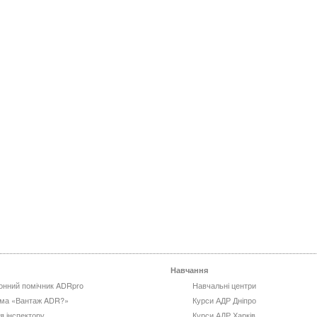
Навчання
онний помічник ADRpro
Навчальні центри
ма «Вантаж ADR?»
Курси АДР Дніпро
я інспектору
Курси АДР Харків