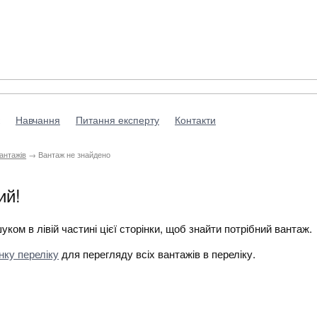
Навчання
Питання експерту
Контакти
антажів
→ Вантаж не знайдено
ий!
ком в лівій частині цієї сторінки, щоб знайти потрібний вантаж.
нку переліку
для перегляду всіх вантажів в переліку.