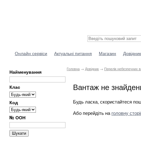
Онлайн сервіси
Актуальні питання
Магазин
Довідник
Головна
→
Довідник
→
Перелік небезпечних в
Найменування
Вантаж не знайден
Клас
Будь ласка, скористайтеся пошу
Код
Або перейдіть на
головну сторі
№ ООН