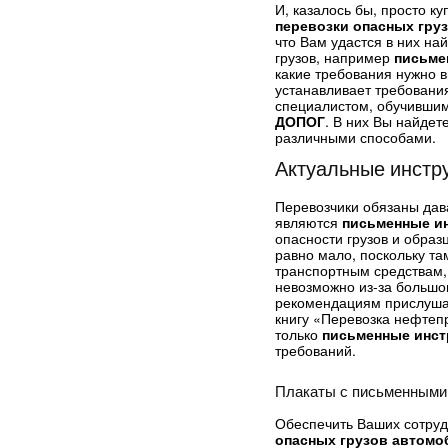
И, казалось бы, просто к
перевозки опасных гру
что Вам удастся в них на
грузов, например
письме
какие требования нужно в
устанавливает требования
специалистом, обучившим 
ДОПОГ
. В них Вы найдет
различными способами.
Актуальные инстр
Перевозчики обязаны да
являются
письменные ин
опасности грузов и обра
равно мало, поскольку та
транспортным средствам,
невозможно из-за большо
рекомендациям прислушал
книгу «Перевозка нефтепр
только
письменные инст
требований.
Плакаты с письменным
Обеспечить Ваших сотруд
опасных грузов автомо