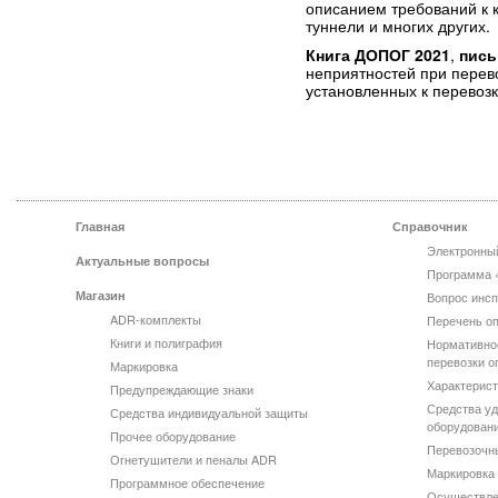
описанием требований к 
туннели и многих других.
Книга ДОПОГ 2021
,
пись
неприятностей при перев
установленных к перевозке
Главная
Справочник
Электронны
Актуальные вопросы
Программа 
Магазин
Вопрос инсп
ADR-комплекты
Перечень оп
Книги и полиграфия
Нормативно
перевозки о
Маркировка
Характерист
Предупреждающие знаки
Средства уд
Средства индивидуальной защиты
оборудован
Прочее оборудование
Перевозочн
Огнетушители и пеналы ADR
Маркировка 
Программное обеспечение
Осуществле