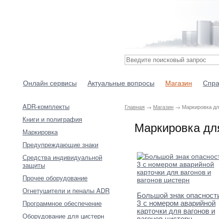
Онлайн сервисы
Актуальные вопросы
Магазин
Спра
ADR-комплекты
Главная
→
Магазин
→ Маркировка дл
Книги и полиграфия
Маркировка дл
Маркировка
Предупреждающие знаки
Средства индивидуальной
защиты
Прочее оборудование
Огнетушители и пеналы ADR
Большой знак опасност
3 с номером аварийной
Программное обеспечение
карточки для вагонов и
Оборудование для цистерн
вагонов цистерн