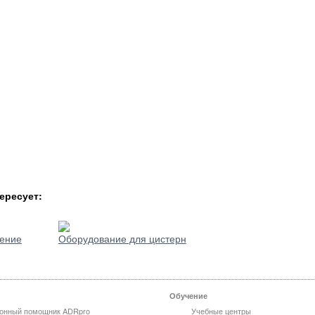
ересует:
ение
Оборудование для цистерн
Обучение
онный помощник ADRpro
Учебные центры