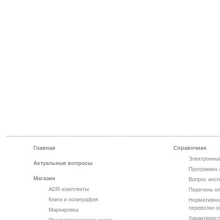
Главная
Справочник
Электронны
Актуальные вопросы
Программа 
Магазин
Вопрос инсп
ADR-комплекты
Перечень оп
Книги и полиграфия
Нормативно
перевозки о
Маркировка
Характерист
Предупреждающие знаки