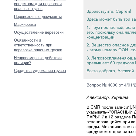
средствам для перевозки
опасных грузов
Здравствуйте, Сергей!
Перевозочные документы
Здесь может быть три в
Маркировка
1. Груз неопасный, если
это, поскольку она явля
Осуществление перевозки
концентрации.
Обязанности и
2. Вещество опасное дл
ответственность при
к этому номеру ООН, ес
перевозке опасных грузов
3. Легковоспламеняющая
Неправомерные действия
превышает 60 градусов 
полиции?
Средства удержания грузов
Всего доброго, Алексей
Вопрос № 4600 от 4/01/
Александр, Украина
В CMR после записи"U
указывать--"ОПАСНЫ
ПАРЫ" ? в 12 разделе П
вспенивающийся при ко
среды. Механическое за
среду может проявиться