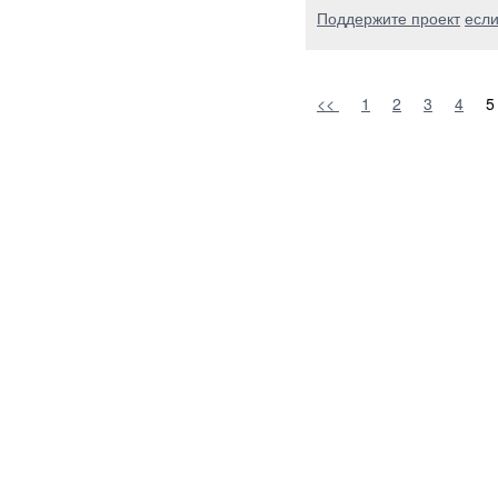
Поддержите проект
если
<<
1
2
3
4
5