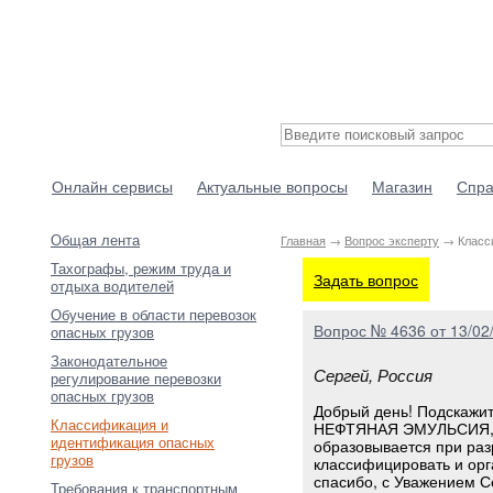
Онлайн сервисы
Актуальные вопросы
Магазин
Спра
Общая лента
Главная
→
Вопрос эксперту
→ Класси
Тахографы, режим труда и
Задать вопрос
отдыха водителей
Обучение в области перевозок
Вопрос № 4636 от 13/02
опасных грузов
Законодательное
Сергей, Россия
регулирование перевозки
опасных грузов
Добрый день! Подскажит
Классификация и
НЕФТЯНАЯ ЭМУЛЬСИЯ, ка
идентификация опасных
образовывается при раз
грузов
классифицировать и ор
спасибо, с Уважением С
Требования к транспортным