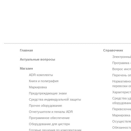
Главная
Справочник
Электронны
Актуальные вопросы
Программа 
Магазин
Вопрос инсп
ADR-комплекты
Перечень оп
Книги и полиграфия
Нормативно
перевозки о
Маркировка
Характерист
Предупреждающие знаки
Средства уд
Средства индивидуальной защиты
оборудован
Прочее оборудование
Перевозочн
Огнетушители и пеналы ADR
Маркировка 
Программное обеспечение
Осуществле
Оборудование для цистерн
Обязанности
Готовые решения по комплектации