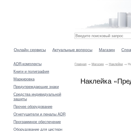
Онлайн сервисы
Актуальные вопросы
Магазин
Спра
ADR-комплекты
Главная
→
Магазин
→
Наклейки
→ На
Книги и полиграфия
Наклейка «Пред
Маркировка
Предупреждающие знаки
Средства индивидуальной
защиты
Прочее оборудование
Огнетушители и пеналы ADR
Программное обеспечение
Оборудование для цистерн