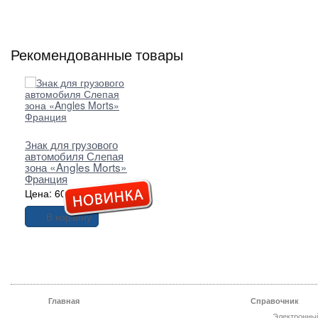
Рекомендованные товары
Знак для грузового
автомобиля Слепая
зона «Angles Morts»
Франция
Цена: 60,00 грн.
В корзину
Главная
Справочник
Электронны