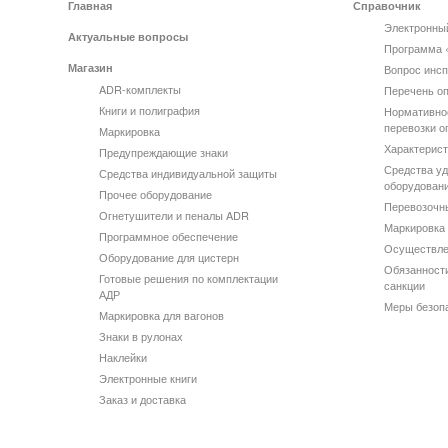
Главная
Справочник
Электронны
Актуальные вопросы
Программа 
Магазин
Вопрос инсп
ADR-комплекты
Перечень оп
Книги и полиграфия
Нормативно
перевозки о
Маркировка
Характерист
Предупреждающие знаки
Средства уд
Средства индивидуальной защиты
оборудован
Прочее оборудование
Перевозочн
Огнетушители и пеналы ADR
Маркировка 
Программное обеспечение
Осуществле
Оборудование для цистерн
Обязанности
Готовые решения по комплектации
санкции
АДР
Меры безоп
Маркировка для вагонов
Знаки в рулонах
Наклейки
Электронные книги
Заказ и доставка