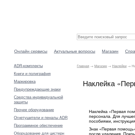
Онлайн сервисы
Актуальные вопросы
Магазин
Спра
ADR-комплекты
Главная
→
Магазин
→
Наклейки
→ На
Книги и полиграфия
Наклейка «Пер
Маркировка
Предупреждающие знаки
Средства индивидуальной
защиты
Прочее оборудование
Наклейка «Первая пом
персонала. Для лучшег
Огнетушители и пеналы ADR
пособиями, инструкци
Программное обеспечение
Знак «Первая помощь» 
Оборудование для цистерн
после удаления. Покры