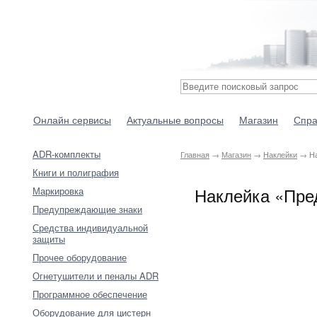
Онлайн сервисы
Актуальные вопросы
Магазин
Спра
ADR-комплекты
Главная
→
Магазин
→
Наклейки
→ На
Книги и полиграфия
Наклейка «Пред
Маркировка
Предупреждающие знаки
Средства индивидуальной
защиты
Прочее оборудование
Огнетушители и пеналы ADR
Программное обеспечение
Оборудование для цистерн