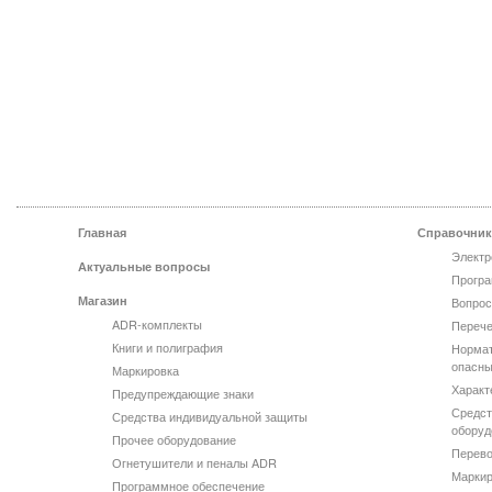
Главная
Справочник
Электр
Актуальные вопросы
Програ
Магазин
Вопрос
ADR-комплекты
Перече
Книги и полиграфия
Нормат
опасны
Маркировка
Характ
Предупреждающие знаки
Средст
Средства индивидуальной защиты
оборуд
Прочее оборудование
Перево
Огнетушители и пеналы ADR
Маркир
Программное обеспечение