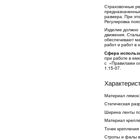
Страховочные ре
предназначенные
размера. При эт
Регулировка поя
Изделие должно п
движения. Сталь
обеспечивают ма
работ и работ в 
Сфера использ
при работе в емк
с «Правилами ох
1.15-07.
Характерист
Материал лямок:
Статическая разр
Ширина ленты по
Материал крепле
Точек крепления 
Стропы и фалы в