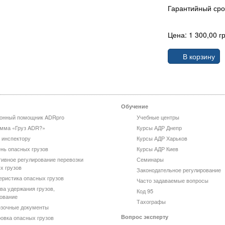
Гарантийный сро
Цена: 1 300,00 гр
В корзину
Обучение
онный помощник ADRpro
Учебные центры
мма «Груз ADR?»
Курсы АДР Днепр
 инспектору
Курсы АДР Харьков
нь опасных грузов
Курсы АДР Киев
ивное регулирование перевозки
Семинары
х грузов
Законодательное регулирование
еристика опасных грузов
Часто задаваемые вопросы
ва удержания грузов,
Код 95
ование
Тахографы
зочные документы
Вопрос эксперту
овка опасных грузов