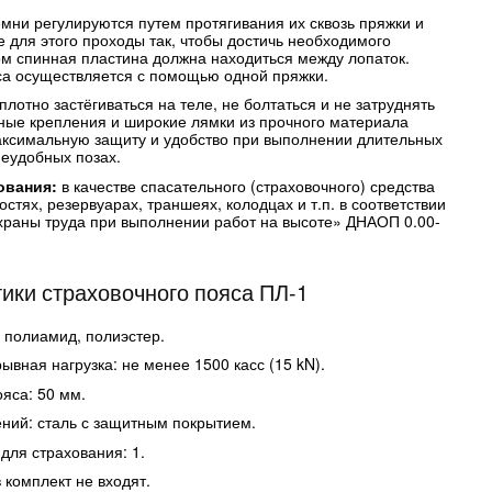
мни регулируются путем протягивания их сквозь пряжки и
 для этого проходы так, чтобы достичь необходимого
ом спинная пластина должна находиться между лопаток.
са осуществляется с помощью одной пряжки.
лотно застёгиваться на теле, не болтаться и не затруднять
ные крепления и широкие лямки из прочного материала
ксимальную защиту и удобство при выполнении длительных
неудобных позах.
ования:
в качестве спасательного (страховочного) средства
остях, резервуарах, траншеях, колодцах и т.п. в соответствии
раны труда при выполнении работ на высоте» ДНАОП 0.00-
ики страховочного пояса ПЛ-1
 полиамид, полиэстер.
ывная нагрузка: не менее 1500 касс (15 kN).
яса: 50 мм.
ний: сталь с защитным покрытием.
для страхования: 1.
 комплект не входят.