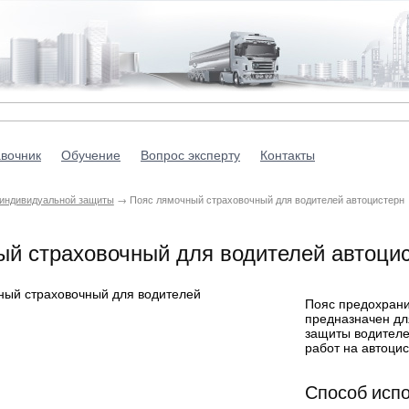
вочник
Обучение
Вопрос эксперту
Контакты
 индивидуальной защиты
→ Пояс лямочный страховочный для водителей автоцистерн
ый страховочный для водителей автоци
Пояс предохран
предназначен дл
защиты водителе
работ на автоци
Способ исп