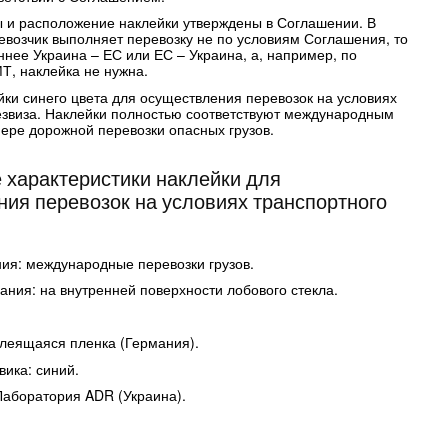
ы и расположение наклейки утверждены в Соглашении. В
ревозчик выполняет перевозку не по условиям Соглашения, то
ннее Украина – ЕС или ЕС – Украина, а, например, по
, наклейка не нужна.
йки синего цвета для осуществления перевозок на условиях
езвиза. Наклейки полностью соответствуют международным
ере дорожной перевозки опасных грузов.
 характеристики наклейки для
ия перевозок на условиях транспортного
я: международные перевозки грузов.
ания: на внутренней поверхности лобового стекла.
леящаяся пленка (Германия).
овика: синий.
Лаборатория ADR (Украина).