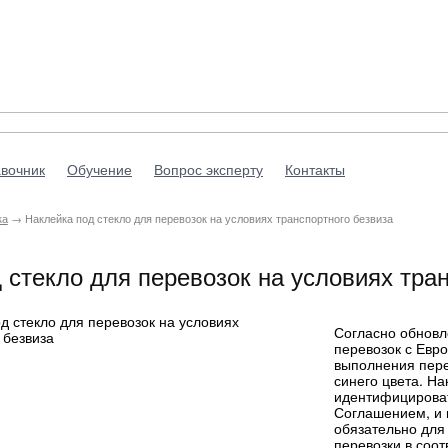
вочник
Обучение
Вопрос эксперту
Контакты
ка
→ Наклейка под стекло для перевозок на условиях транспортного безвиза
 стекло для перевозок на условиях тра
Согласно обновл
перевозок с Евр
выполнения пере
синего цвета. Н
идентифицироват
Соглашением, и 
обязательно дл
перевозки в соо