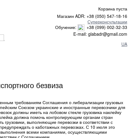
Корзина пуста
Магазин ADR: +38 (050) 547-18-16
Суперконсультации
Обучение:
+38 (099) 002-32-33
E-mail: glabadr@gmail.com
UA
нспортного безвиза
енным требованиям Соглашения о либерализации грузовых
опейским Союзом украинские и иностранные перевозчики для
возок должны иметь на лобовом стекле грузовика наклейку
аклейка должна помочь контролирующим органам стран
ь грузовики, выполняющие перевозки в соответствии с
предупреждать о каботажных перевозках. С 10 июля это
я выполнения всеми компаниями, осуществляющими
тветствии с Соглашением.