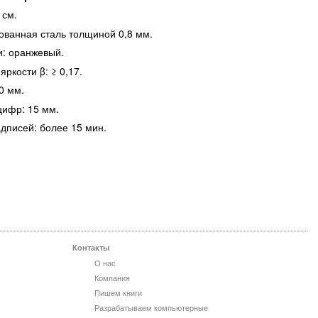
 см.
ованная сталь толщиной 0,8 мм.
и: оранжевый.
ркости β: ≥ 0,17.
0 мм.
ифр: 15 мм.
дписей: более 15 мин.
.
Контакты
О нас
Компания
Пишем книги
Разрабатываем компьютерные