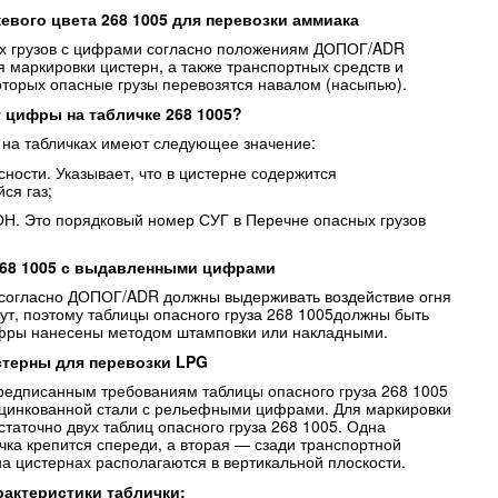
евого цвета 268 1005 для перевозки аммиака
х грузов с цифрами согласно положениям ДОПОГ/ADR
 маркировки цистерн, а также транспортных средств и
которых опасные грузы перевозятся навалом (насыпью).
 цифры на табличке 268 1005?
на табличках имеют следующее значение:
ности. Указывает, что в цистерне содержится
ся газ;
. Это порядковый номер СУГ в Перечне опасных грузов
268 1005 с выдавленными цифрами
согласно ДОПОГ/ADR должны выдерживать воздействие огня
нут, поэтому таблицы опасного груза 268 1005должны быть
фры нанесены методом штамповки или накладными.
терны для перевозки LPG
редписанным требованиям таблицы опасного груза 268 1005
оцинкованной стали с рельефными цифрами. Для маркировки
таточно двух таблиц опасного груза 268 1005. Одна
чка крепится спереди, а вторая — сзади транспортной
на цистернах располагаются в вертикальной плоскости.
рактеристики таблички: