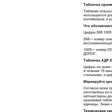
Табличка оранж
Таблички опасны
используются для
контейнеров, в 
Что обозначают
Цифры 268 1005 
268— номер опас
воспламеняющий
1005— номер ООН
ДОПОГ.
Табличка АДР 
Цифры на знаке 
в течение 15 ми
стальными, а ци
Маркируйте цис
Согласно всем п
изготовлены из 
автоцистерны дос
оранжевая табли
единицы. Знаки 
Технические ха