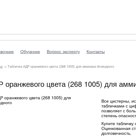
вочник
Обучение
Вопрос эксперту
Контакты
ка
→ Табличка АДР оранжевого цвета (268 1005) для аммиака безводного
 оранжевого цвета (268 1005) для амм
Все цистерны, и
табличками с ци
позволяет с бол
степень опасност
Купите табличку
Оцинкованная ст
долговечность.