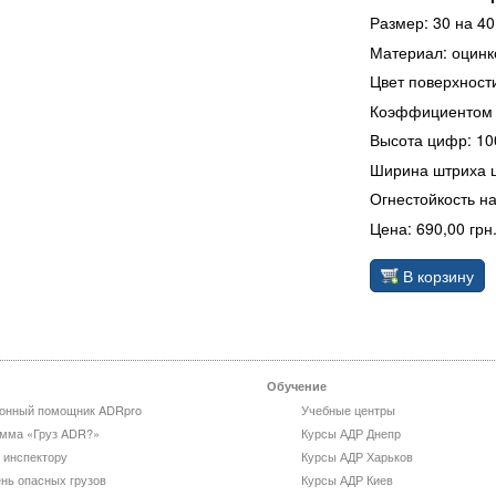
Размер: 30 на 40
Материал: оцинк
Цвет поверхност
Коэффициентом я
Высота цифр: 10
Ширина штриха ц
Огнестойкость на
Цена: 690,00 грн
В корзину
Обучение
онный помощник ADRpro
Учебные центры
мма «Груз ADR?»
Курсы АДР Днепр
 инспектору
Курсы АДР Харьков
нь опасных грузов
Курсы АДР Киев