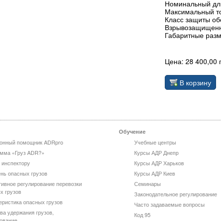
Номинальный дли
Максимальный то
Класс защиты обо
Взрывозащищенно
Габаритные разм
Цена: 28 400,00 
В корзину
Обучение
онный помощник ADRpro
Учебные центры
мма «Груз ADR?»
Курсы АДР Днепр
 инспектору
Курсы АДР Харьков
нь опасных грузов
Курсы АДР Киев
ивное регулирование перевозки
Семинары
х грузов
Законодательное регулирование
еристика опасных грузов
Часто задаваемые вопросы
ва удержания грузов,
Код 95
ование