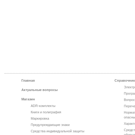
Главная
Справочник
Электр
Актуальные вопросы
Програ
Магазин
Вопрос
ADR-комплекты
Перече
Книги и полиграфия
Нормат
опасны
Маркировка
Характ
Предупреждающие знаки
Средст
Средства индивидуальной защиты
оборуд