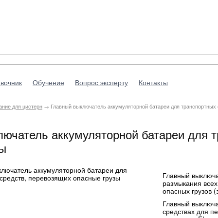
вочник
Обучение
Вопрос эксперту
Контакты
ние для цистерн
→ Главный выключатель аккумуляторной батареи для транспортных 
ючатель аккумуляторной батареи для т
зы
Главный выключа
размыкания всех
опасных грузов 
Главный выключа
средствах для пе