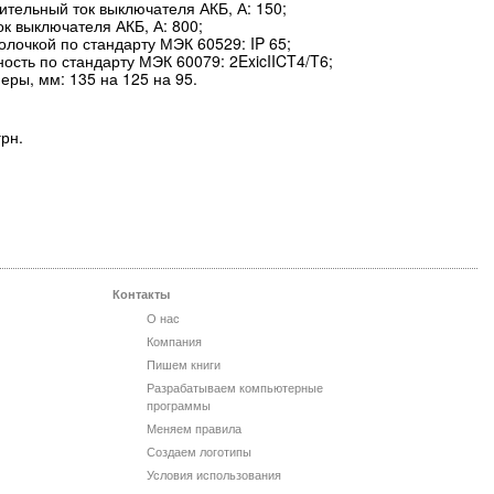
тельный ток выключателя АКБ, А: 150;
к выключателя АКБ, А: 800;
лочкой по стандарту МЭК 60529: IP 65;
сть по стандарту МЭК 60079: 2ExicIICT4/T6;
еры, мм: 135 на 125 на 95.
грн.
Контакты
О нас
Компания
Пишем книги
Разрабатываем компьютерные
программы
Меняем правила
Создаем логотипы
Условия использования