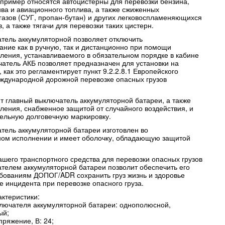
апример относятся автоцистерны для перевозки бензина,
ива и авиационного топлива, а также сжиженных
газов (СУГ, пропан-бутан) и других легковоспламеняющихся
в, а также тягачи для перевозки таких цистерн.
тель аккумуляторной позволяет отключить
ание как в ручную, так и дистанционно при помощи
вления, устанавливаемого в обязательном порядке в кабине
чатель АКБ позволяет предназначен для установки на
 как это регламентирует пункт 9.2.2.8.1 Европейского
ждународной дорожной перевозке опасных грузов
ит главный выключатель аккумуляторной батареи, а также
ления, снабженное защитой от случайного воздействия, и
ельную долговечную маркировку.
тель аккумуляторной батареи изготовлен во
ом исполнении и имеет оболочку, обладающую защитой
шего транспортного средства для перевозки опасных грузов
телем аккумуляторной батареи позволит обеспечить его
ебованиям ДОПОГ/ADR сохранить груз жизнь и здоровье
е инцидента при перевозке опасного груза.
актеристики:
ключателя аккумуляторной батареи: однополюсной,
ый;
ряжение, В: 24;