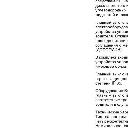
средствам FL, н
дизельного топл
углеводородных 
жидкостей и газо
Главный выключа
электрооборудов
устройства упра
водителя. Отклю
проводе питания,
соглашения о ме
(ДОПОГ/ADR).
В комплект вход
устройство управ
имеющее обязат
Главный выключа
взрывозащищенн
степени IP 65.
Оборудование Ва
главным выключа
соответствие тр
водителя в случа
Технические хар
Тип главного вы
четырехконтактн
Номинальное нап