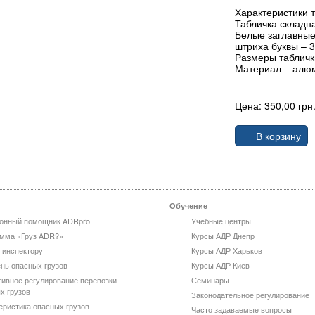
Характеристики т
Табличка складн
Белые заглавные
штриха буквы – 
Размеры табличк
Материал – алю
Цена: 350,00 грн
В корзину
Обучение
онный помощник ADRpro
Учебные центры
мма «Груз ADR?»
Курсы АДР Днепр
 инспектору
Курсы АДР Харьков
нь опасных грузов
Курсы АДР Киев
ивное регулирование перевозки
Семинары
х грузов
Законодательное регулирование
еристика опасных грузов
Часто задаваемые вопросы