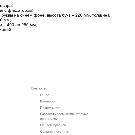
овара:
ая с фиксатором;
 буквы на синем фоне, высота букв – 220 мм, толщина
30 мм;
и – 400 на 250 мм;
миний.
.
Контакты
О нас
Компания
Пишем книги
Разрабатываем компьютерные
программы
Меняем правила
Создаем логотипы