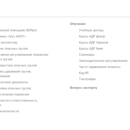
Обучение
онный помощник ADRpro
Учебные центры
мма «Груз ADR?»
Курсы АДР Днепр
 инспектору
Курсы АДР Харьков
нь опасных грузов
Курсы АДР Киев
ивное регулирование перевозки
Семинары
х грузов
Законодательное регулирование
еристика опасных грузов
Часто задаваемые вопросы
ва удержания грузов,
Код 95
ование
Тахографы
зочные документы
Вопрос эксперту
овка опасных грузов
твление перевозки
ности и ответственность,
и
езопасности