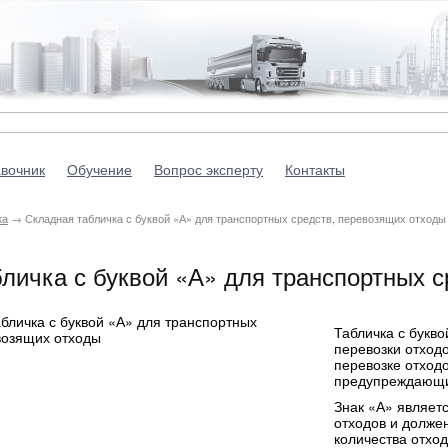
вочник
Обучение
Вопрос эксперту
Контакты
ка
→ Складная табличка с буквой «А» для транспортных средств, перевозящих отходы
личка с буквой «А» для транспортных с
Табличка с букво
перевозки отход
перевозке отход
предупреждающий
Знак «А» являетс
отходов и должен
количества отхо