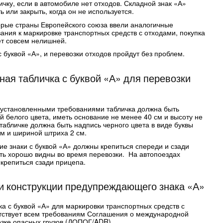
ичку, если в автомобиле нет отходов. Складной знак «А»
ь или закрыть, когда он не используется.
орые страны Европейского союза ввели аналогичные
ания к маркировке транспортных средств с отходами, покупка
дет совсем нелишней.
с буквой «А», и перевозки отходов пройдут без проблем.
ая табличка с буквой «А» для перевозки
с установленными требованиями табличка должна быть
 белого цвета, иметь основание не менее 40 см и высоту не
табличке должна быть надпись черного цвета в виде буквы
см и шириной штриха 2 см.
 знаки с буквой «А» должны крепиться спереди и сзади
ть хорошо видны во время перевозки. На автопоездах
 крепиться сзади прицепа.
и конструкции предупреждающего знака «А»
а с буквой «А» для маркировки транспортных средств с
тствует всем требованиям Соглашения о международной
зке опасных грузов (ДОПОГ/ADR).