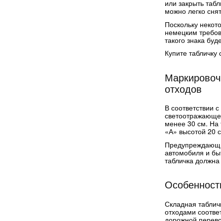
или закрыть табл
можно легко снят
Поскольку некот
немецким требов
такого знака бу
Купите табличку 
Маркировочн
отходов
В соответствии 
светоотражающей
менее 30 см. На 
«А» высотой 20 
Предупреждающие
автомобиля и бы
табличка должна
Особенност
Складная табличк
отходами соотве
дорожной перево