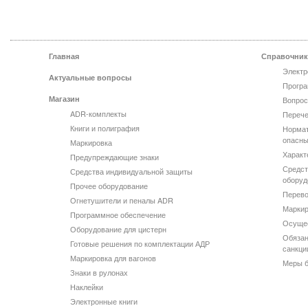
Главная
Справочник
Электр
Актуальные вопросы
Програ
Магазин
Вопрос
ADR-комплекты
Перече
Книги и полиграфия
Нормат
опасны
Маркировка
Характ
Предупреждающие знаки
Средст
Средства индивидуальной защиты
оборуд
Прочее оборудование
Перево
Огнетушители и пеналы ADR
Маркир
Программное обеспечение
Осущес
Оборудование для цистерн
Обязан
Готовые решения по комплектации АДР
санкци
Маркировка для вагонов
Меры б
Знаки в рулонах
Наклейки
Электронные книги