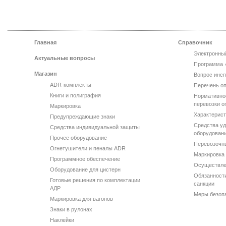
Главная
Справочник
Электронны
Актуальные вопросы
Программа 
Магазин
Вопрос инсп
ADR-комплекты
Перечень оп
Книги и полиграфия
Нормативно
перевозки о
Маркировка
Характерист
Предупреждающие знаки
Средства уд
Средства индивидуальной защиты
оборудован
Прочее оборудование
Перевозочн
Огнетушители и пеналы ADR
Маркировка 
Программное обеспечение
Осуществле
Оборудование для цистерн
Обязанности
Готовые решения по комплектации
санкции
АДР
Меры безоп
Маркировка для вагонов
Знаки в рулонах
Наклейки