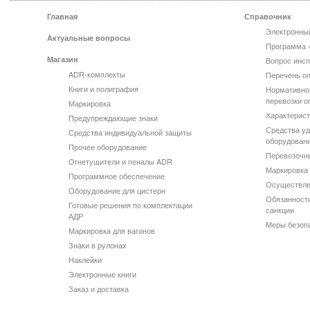
Главная
Справочник
Электронны
Актуальные вопросы
Программа 
Магазин
Вопрос инсп
ADR-комплекты
Перечень оп
Книги и полиграфия
Нормативно
перевозки о
Маркировка
Характерист
Предупреждающие знаки
Средства уд
Средства индивидуальной защиты
оборудован
Прочее оборудование
Перевозочн
Огнетушители и пеналы ADR
Маркировка 
Программное обеспечение
Осуществле
Оборудование для цистерн
Обязанности
Готовые решения по комплектации
санкции
АДР
Меры безоп
Маркировка для вагонов
Знаки в рулонах
Наклейки
Электронные книги
Заказ и доставка