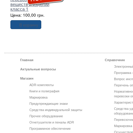
веществ и изделий
класса 1
Цена: 100,00 грн.
В корзину
Главная
Справочник
Электронны
Актуальные вопросы
Программа 
Магазин
Вопрос инсп
ADR-комплекты
Перечень оп
Книги и полиграфия
Нормативно
перевозки о
Маркировка
Характерист
Предупреждающие знаки
Средства уд
Средства индивидуальной защиты
оборудован
Прочее оборудование
Перевозочн
Огнетушители и пеналы ADR
Маркировка 
Программное обеспечение
Осуществле