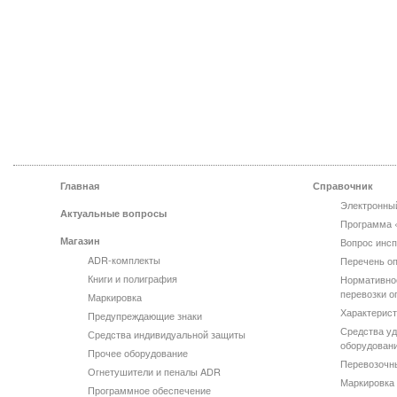
Главная
Справочник
Электронны
Актуальные вопросы
Программа 
Магазин
Вопрос инсп
ADR-комплекты
Перечень оп
Книги и полиграфия
Нормативно
перевозки о
Маркировка
Характерист
Предупреждающие знаки
Средства уд
Средства индивидуальной защиты
оборудован
Прочее оборудование
Перевозочн
Огнетушители и пеналы ADR
Маркировка 
Программное обеспечение