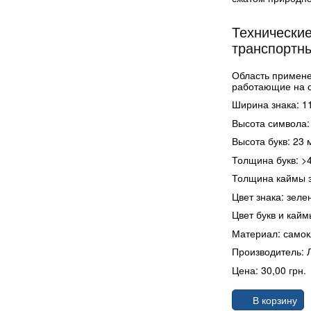
Технические
транспортны
Область примене
работающие на с
Ширина знака: 1
Высота символа:
Высота букв: 23 
Толщина букв: >
Толщина каймы з
Цвет знака: зеле
Цвет букв и кайм
Материал: самок
Производитель: 
Цена: 30,00 грн.
В корзину