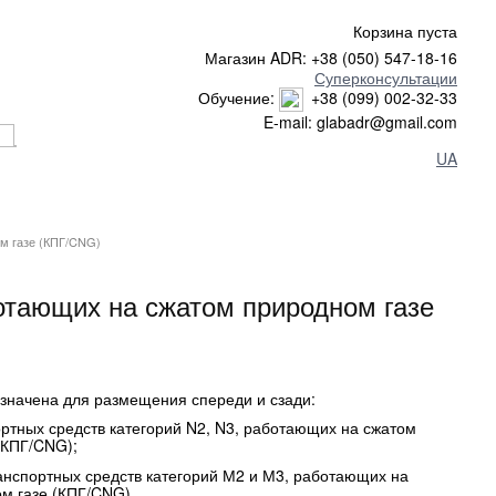
Корзина пуста
Магазин ADR: +38 (050) 547-18-16
Суперконсультации
Обучение:
+38 (099) 002-32-33
E-mail: glabadr@gmail.com
UA
м газе (КПГ/CNG)
отающих на сжатом природном газе
значена для размещения спереди и сзади:
ортных средств категорий N2, N3, работающих на сжатом
(КПГ/CNG);
анспортных средств категорий М2 и М3, работающих на
м газе (КПГ/CNG).