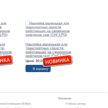
для
Наклейка маленькая для
тв,
транспортных средств,
женном
работающих на сжиженном
/LPG)
нефтяном газе (СНГ/LPG)
Цена: 30,00 грн.
В корзину
Обучение
онный помощник ADRpro
Учебные центры