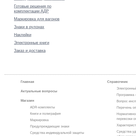
Готовые решения по
комплектации АДР
Маркировка для вагонов
Знаки в рулонах
Наклейки
Электронные книги
Заказ и доставка
Главная
Справочник
Электронны
Актуальные вопросы
Программа 
Магазин
Вопрос инсп
ADR-комплекты
Перечень оп
Книги и полиграфия
Нормативно
перевозки о
Маркировка
Характерист
Предупреждающие знаки
Средства уд
Средства индивидуальной защиты