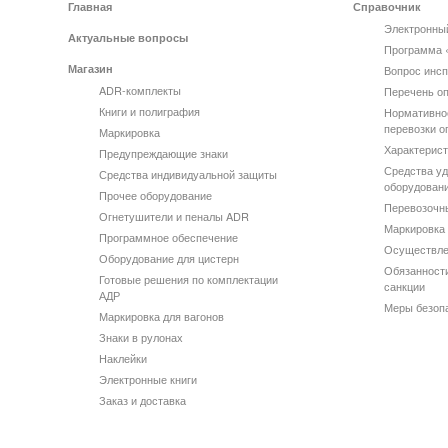
Главная
Справочник
Электронны
Актуальные вопросы
Программа 
Магазин
Вопрос инсп
ADR-комплекты
Перечень оп
Книги и полиграфия
Нормативно
перевозки о
Маркировка
Характерист
Предупреждающие знаки
Средства уд
Средства индивидуальной защиты
оборудован
Прочее оборудование
Перевозочн
Огнетушители и пеналы ADR
Маркировка 
Программное обеспечение
Осуществле
Оборудование для цистерн
Обязанности
Готовые решения по комплектации
санкции
АДР
Меры безоп
Маркировка для вагонов
Знаки в рулонах
Наклейки
Электронные книги
Заказ и доставка