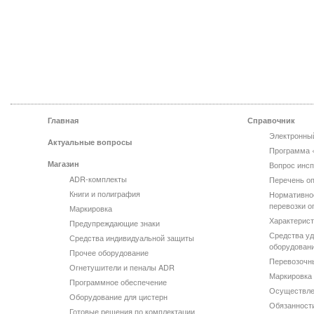
Главная
Справочник
Электронны
Актуальные вопросы
Программа 
Магазин
Вопрос инсп
ADR-комплекты
Перечень оп
Книги и полиграфия
Нормативно
перевозки о
Маркировка
Характерист
Предупреждающие знаки
Средства уд
Средства индивидуальной защиты
оборудован
Прочее оборудование
Перевозочн
Огнетушители и пеналы ADR
Маркировка 
Программное обеспечение
Осуществле
Оборудование для цистерн
Обязанности
Готовые решения по комплектации