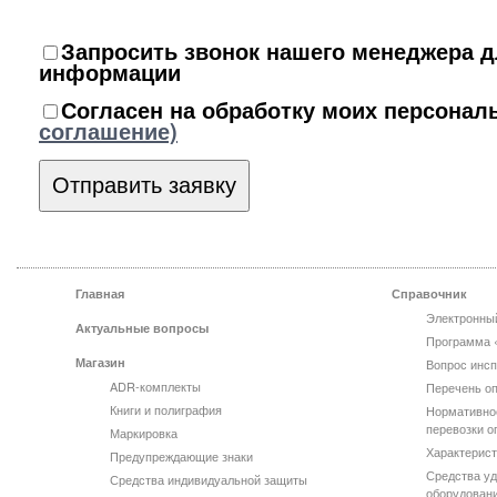
Запросить звонок нашего менеджера д
информации
Согласен на обработку моих персона
соглашение)
Главная
Справочник
Электронны
Актуальные вопросы
Программа 
Магазин
Вопрос инсп
ADR-комплекты
Перечень оп
Книги и полиграфия
Нормативно
перевозки о
Маркировка
Характерист
Предупреждающие знаки
Средства уд
Средства индивидуальной защиты
оборудован