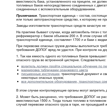
вместимость бака, установленного на прицепе, не должн
топливных баков непосредственно соединенных с двигате
соединенных с вспомогательным оборудованием.
Примечание
. Транспортная единица – состав, состоящи
или только автотранспортное средство, к которому не п
Заводы-изготовители транспортных средств зачастую не
На практике бывают случаи, когда автомобиль-тягач с 
рефрижератор с баком объемом 200 л. В этом случае о
транспортной единице, составляет 1700 л и баки с жидк
При перевозке опасных грузов должны выполняться тре
требования ДОПОГ вряд ли удастся. При контроле на до
1. Так как емкость одного из топливных баков превышает
опасного груза во встроенной цистерне. Следовательно:
водитель должен пройти специальное обучение по пе
маркировка табличками оранжевого цвета
письменные инструкции,
транспортный документ и св
некоторых опасных грузов;
все дополнительное оборудование, транспортных сре
В этом случае контролирующие органы могут запретить 
2. Может быть расценено, что требования ДОПОГ не ра
вместимостью 1500 л. Тогда только топливо в топливно
случай перевозки опасного груза в таре, не прошедшей 