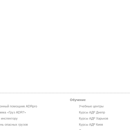
Обучение
онный помощник ADRpro
Учебные центры
мма «Груз ADR?»
Курсы АДР Днепр
 инспектору
Курсы АДР Харьков
нь опасных грузов
Курсы АДР Киев