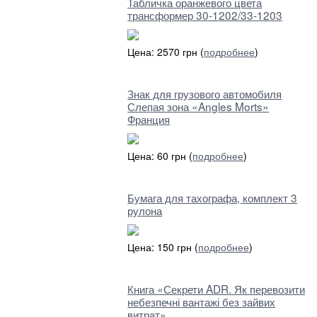
Табличка оранжевого цвета
трансформер 30-1202/33-1203
Цена: 2570 грн (
подробнее
)
Знак для грузового автомобиля
Слепая зона «Angles Morts»
Франция
Цена: 60 грн (
подробнее
)
Бумага для тахографа, комплект 3
рулона
Цена: 150 грн (
подробнее
)
Книга «Секрети ADR. Як перевозити
небезпечні вантажі без зайвих
витрат»