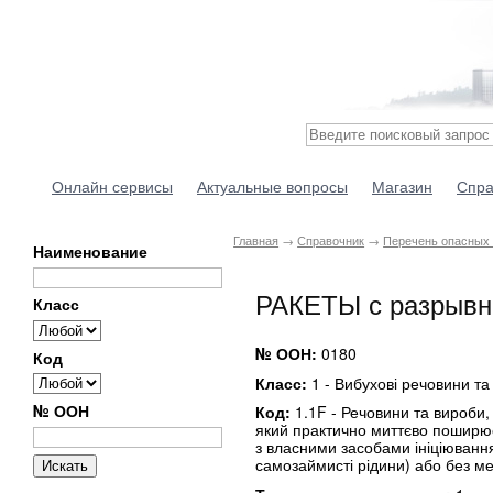
Онлайн сервисы
Актуальные вопросы
Магазин
Спра
Главная
→
Справочник
→
Перечень опасных 
Наименование
РАКЕТЫ с разрывн
Класс
№ ООН:
0180
Код
Класс:
1 - Вибухові речовини та
№ ООН
Код:
1.1F - Речовини та вироби,
який практично миттєво поширює
з власними засобами ініціювання
самозаймисті рідини) або без м